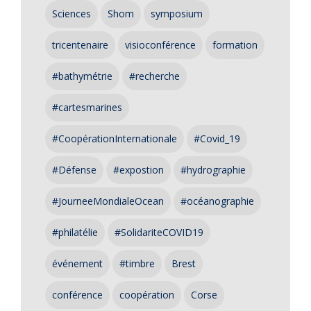
Sciences
Shom
symposium
tricentenaire
visioconférence
formation
#bathymétrie
#recherche
#cartesmarines
#CoopérationInternationale
#Covid_19
#Défense
#expostion
#hydrographie
#JourneeMondialeOcean
#océanographie
#philatélie
#SolidariteCOVID19
événement
#timbre
Brest
conférence
coopération
Corse