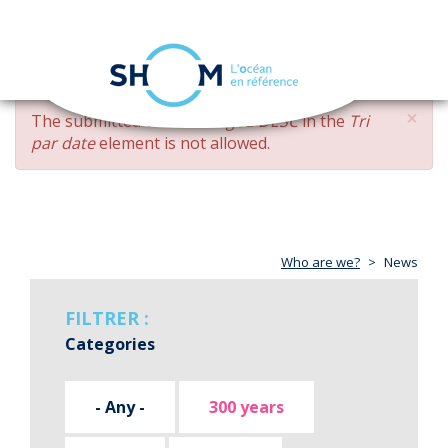
Cookies management panel
Toggle
navigation
Skip
×
ERROR
The submitted value
changed DESC
in the
Tri
to
MESSAGE
par date
element is not allowed.
main
content
Who are we?
News
FILTRER :
Categories
- Any -
300 years