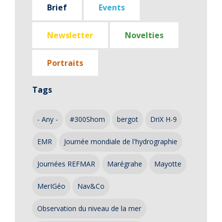
Brief
Events
Newsletter
Novelties
Portraits
Tags
- Any -
#300Shom
bergot
DriX H-9
EMR
Journée mondiale de l'hydrographie
Journées REFMAR
Marégrahe
Mayotte
MerIGéo
Nav&Co
Observation du niveau de la mer