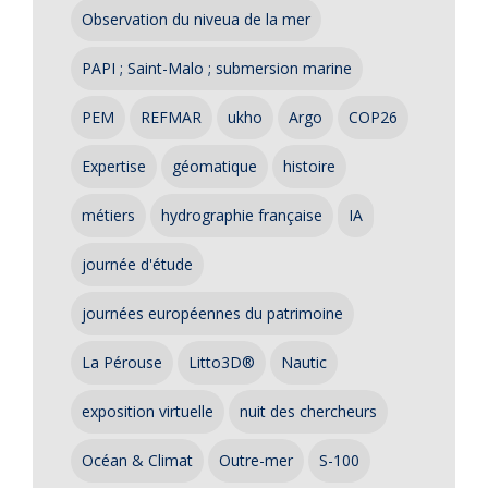
Observation du niveua de la mer
PAPI ; Saint-Malo ; submersion marine
PEM
REFMAR
ukho
Argo
COP26
Expertise
géomatique
histoire
métiers
hydrographie française
IA
journée d'étude
journées européennes du patrimoine
La Pérouse
Litto3D®
Nautic
exposition virtuelle
nuit des chercheurs
Océan & Climat
Outre-mer
S-100