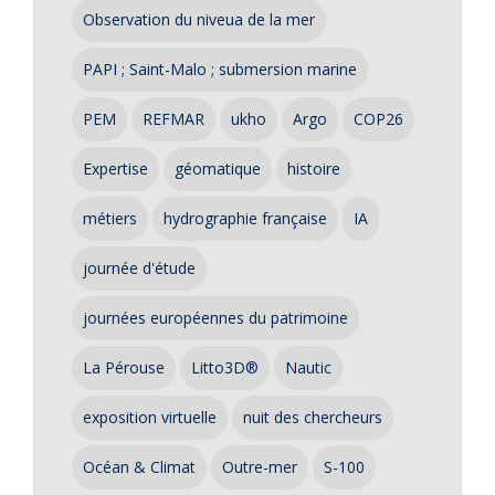
Observation du niveua de la mer
PAPI ; Saint-Malo ; submersion marine
PEM
REFMAR
ukho
Argo
COP26
Expertise
géomatique
histoire
métiers
hydrographie française
IA
journée d'étude
journées européennes du patrimoine
La Pérouse
Litto3D®
Nautic
exposition virtuelle
nuit des chercheurs
Océan & Climat
Outre-mer
S-100