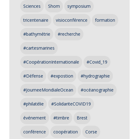
Sciences
Shom
symposium
tricentenaire
visioconférence
formation
#bathymétrie
#recherche
#cartesmarines
#CoopérationInternationale
#Covid_19
#Défense
#expostion
#hydrographie
#JourneeMondialeOcean
#océanographie
#philatélie
#SolidariteCOVID19
événement
#timbre
Brest
conférence
coopération
Corse