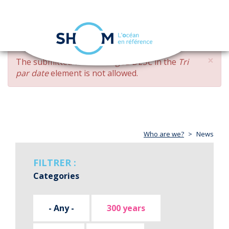
Cookies management panel
Toggle
navigation
Skip
×
ERROR
The submitted value
changed DESC
in the
Tri
to
MESSAGE
par date
element is not allowed.
main
content
Who are we?
News
FILTRER :
Categories
- Any -
300 years