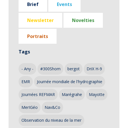
Brief
Events
Newsletter
Novelties
Portraits
Tags
- Any -
#300Shom
bergot
DriX H-9
EMR
Journée mondiale de l'hydrographie
Journées REFMAR
Marégrahe
Mayotte
MerIGéo
Nav&Co
Observation du niveau de la mer