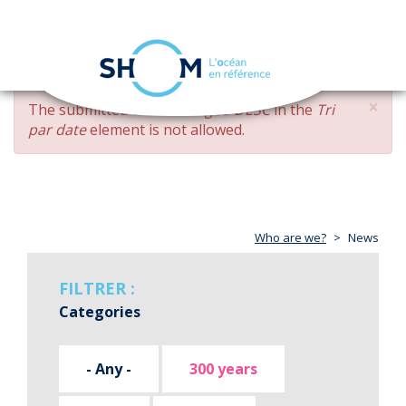
Cookies management panel
Toggle
navigation
Skip
×
ERROR
The submitted value
changed DESC
in the
Tri
to
MESSAGE
par date
element is not allowed.
main
content
Who are we?
News
FILTRER :
Categories
- Any -
300 years