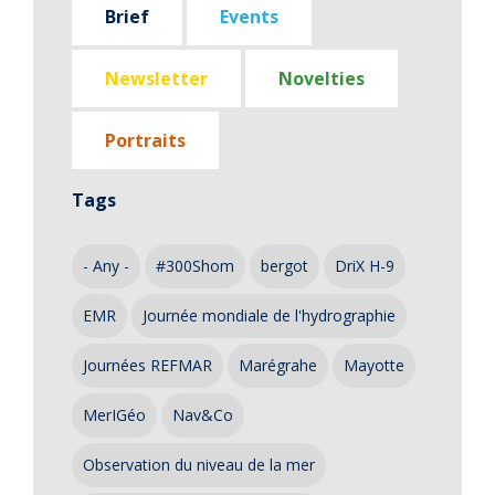
Brief
Events
Newsletter
Novelties
Portraits
Tags
- Any -
#300Shom
bergot
DriX H-9
EMR
Journée mondiale de l'hydrographie
Journées REFMAR
Marégrahe
Mayotte
MerIGéo
Nav&Co
Observation du niveau de la mer