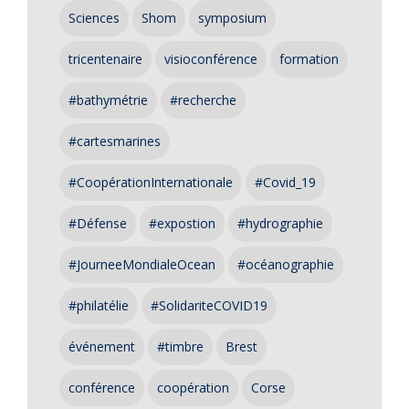
Sciences
Shom
symposium
tricentenaire
visioconférence
formation
#bathymétrie
#recherche
#cartesmarines
#CoopérationInternationale
#Covid_19
#Défense
#expostion
#hydrographie
#JourneeMondialeOcean
#océanographie
#philatélie
#SolidariteCOVID19
événement
#timbre
Brest
conférence
coopération
Corse