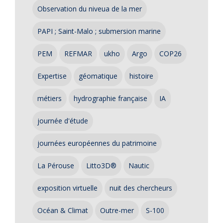
Observation du niveua de la mer
PAPI ; Saint-Malo ; submersion marine
PEM
REFMAR
ukho
Argo
COP26
Expertise
géomatique
histoire
métiers
hydrographie française
IA
journée d'étude
journées européennes du patrimoine
La Pérouse
Litto3D®
Nautic
exposition virtuelle
nuit des chercheurs
Océan & Climat
Outre-mer
S-100