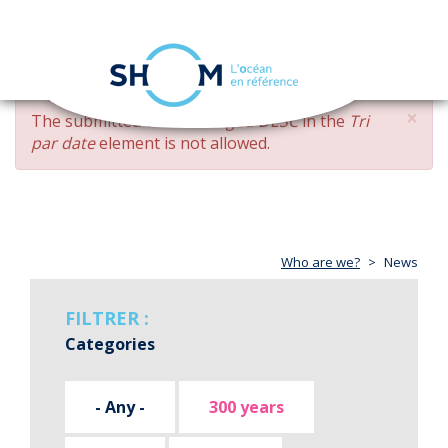
Cookies management panel
Toggle
navigation
Skip
×
ERROR
The submitted value
changed DESC
in the
Tri
to
MESSAGE
par date
element is not allowed.
main
content
Who are we?
News
FILTRER :
Categories
- Any -
300 years