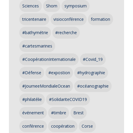
Sciences
Shom
symposium
tricentenaire
visioconférence
formation
#bathymétrie
#recherche
#cartesmarines
#CoopérationInternationale
#Covid_19
#Défense
#expostion
#hydrographie
#JourneeMondialeOcean
#océanographie
#philatélie
#SolidariteCOVID19
événement
#timbre
Brest
conférence
coopération
Corse