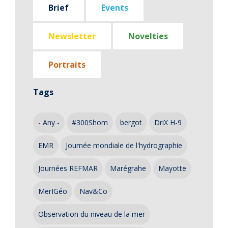
Brief
Events
Newsletter
Novelties
Portraits
Tags
- Any -
#300Shom
bergot
DriX H-9
EMR
Journée mondiale de l'hydrographie
Journées REFMAR
Marégrahe
Mayotte
MerIGéo
Nav&Co
Observation du niveau de la mer