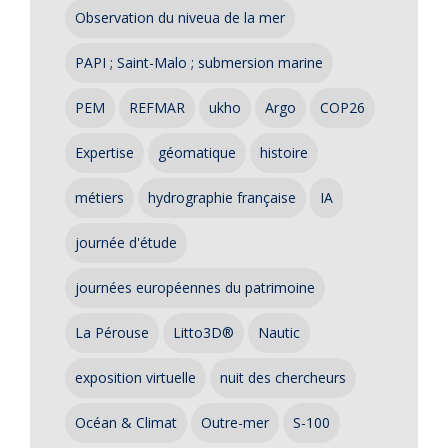
Observation du niveua de la mer
PAPI ; Saint-Malo ; submersion marine
PEM
REFMAR
ukho
Argo
COP26
Expertise
géomatique
histoire
métiers
hydrographie française
IA
journée d'étude
journées européennes du patrimoine
La Pérouse
Litto3D®
Nautic
exposition virtuelle
nuit des chercheurs
Océan & Climat
Outre-mer
S-100