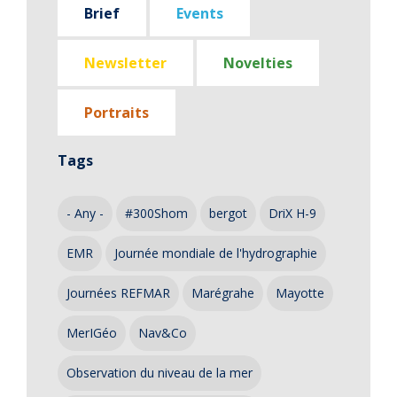
Brief
Events
Newsletter
Novelties
Portraits
Tags
- Any -
#300Shom
bergot
DriX H-9
EMR
Journée mondiale de l'hydrographie
Journées REFMAR
Marégrahe
Mayotte
MerIGéo
Nav&Co
Observation du niveau de la mer