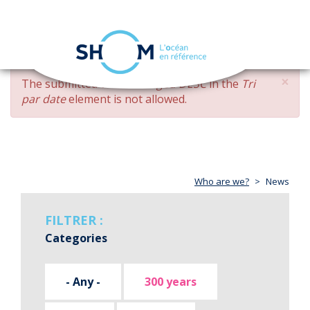
Cookies management panel
Toggle
navigation
Skip
×
ERROR
The submitted value
changed DESC
in the
Tri
to
MESSAGE
par date
element is not allowed.
main
content
Who are we?
News
FILTRER :
Categories
- Any -
300 years