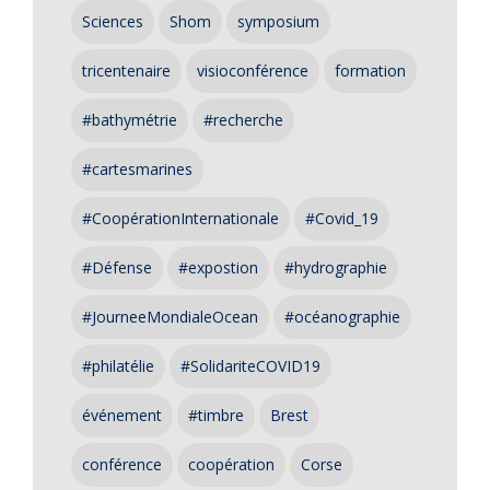
Sciences
Shom
symposium
tricentenaire
visioconférence
formation
#bathymétrie
#recherche
#cartesmarines
#CoopérationInternationale
#Covid_19
#Défense
#expostion
#hydrographie
#JourneeMondialeOcean
#océanographie
#philatélie
#SolidariteCOVID19
événement
#timbre
Brest
conférence
coopération
Corse