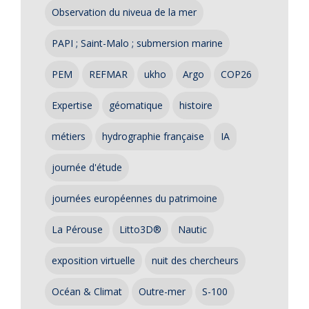
Observation du niveua de la mer
PAPI ; Saint-Malo ; submersion marine
PEM
REFMAR
ukho
Argo
COP26
Expertise
géomatique
histoire
métiers
hydrographie française
IA
journée d'étude
journées européennes du patrimoine
La Pérouse
Litto3D®
Nautic
exposition virtuelle
nuit des chercheurs
Océan & Climat
Outre-mer
S-100