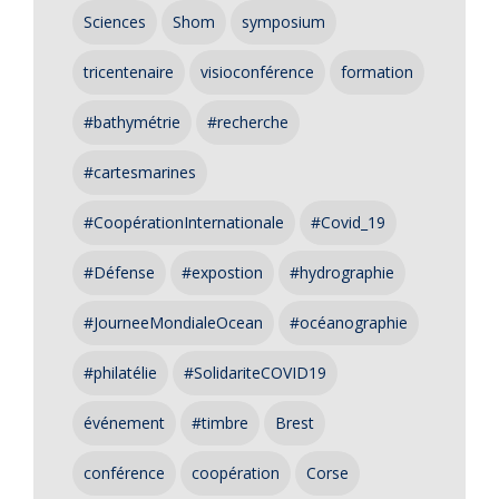
Sciences
Shom
symposium
tricentenaire
visioconférence
formation
#bathymétrie
#recherche
#cartesmarines
#CoopérationInternationale
#Covid_19
#Défense
#expostion
#hydrographie
#JourneeMondialeOcean
#océanographie
#philatélie
#SolidariteCOVID19
événement
#timbre
Brest
conférence
coopération
Corse