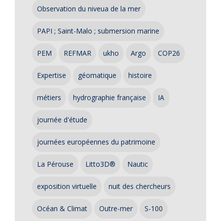
Observation du niveua de la mer
PAPI ; Saint-Malo ; submersion marine
PEM
REFMAR
ukho
Argo
COP26
Expertise
géomatique
histoire
métiers
hydrographie française
IA
journée d'étude
journées européennes du patrimoine
La Pérouse
Litto3D®
Nautic
exposition virtuelle
nuit des chercheurs
Océan & Climat
Outre-mer
S-100