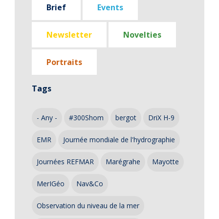
Brief
Events
Newsletter
Novelties
Portraits
Tags
- Any -
#300Shom
bergot
DriX H-9
EMR
Journée mondiale de l'hydrographie
Journées REFMAR
Marégrahe
Mayotte
MerIGéo
Nav&Co
Observation du niveau de la mer