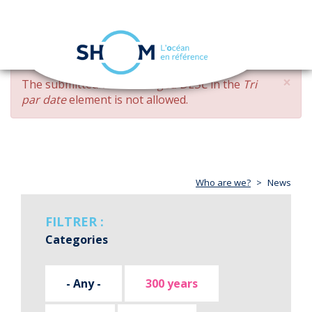
Cookies management panel
Toggle
navigation
Skip
×
ERROR
The submitted value
changed DESC
in the
Tri
to
MESSAGE
par date
element is not allowed.
main
content
Who are we?
News
FILTRER :
Categories
- Any -
300 years