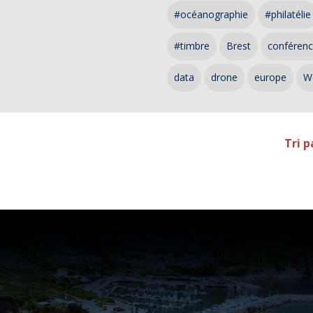
#océanographie
#philatélie
#timbre
Brest
conféren
data
drone
europe
W
Tri p