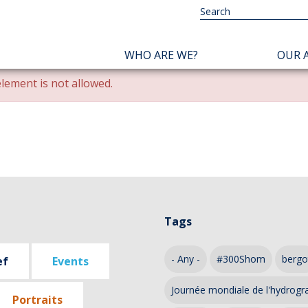
NAVIGATION
WHO ARE WE?
OUR A
PRINCIPALE
lement is not allowed.
Tags
- Any -
#300Shom
bergo
ef
Events
Journée mondiale de l'hydrogr
Portraits