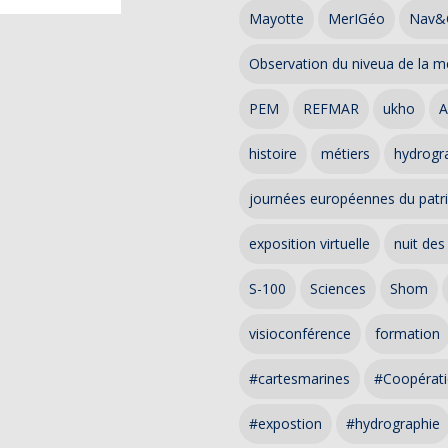
Mayotte
MerIGéo
Nav&
Observation du niveua de la m
PEM
REFMAR
ukho
A
histoire
métiers
hydrogra
journées européennes du patr
exposition virtuelle
nuit des
S-100
Sciences
Shom
visioconférence
formation
#cartesmarines
#Coopérati
#expostion
#hydrographie