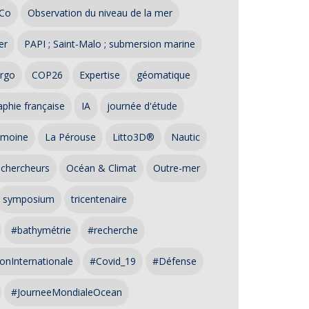
Co
Observation du niveau de la mer
er
PAPI ; Saint-Malo ; submersion marine
rgo
COP26
Expertise
géomatique
phie française
IA
journée d'étude
imoine
La Pérouse
Litto3D®
Nautic
 chercheurs
Océan & Climat
Outre-mer
symposium
tricentenaire
#bathymétrie
#recherche
onInternationale
#Covid_19
#Défense
#JourneeMondialeOcean