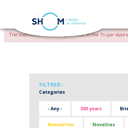
Cookies management panel
Skip
ERROR
The submitted value
changed DESC
in the
Tri par date
e
to
MESSAGE
main
content
FILTRER :
Categories
- Any -
300 years
Bri
Newsletter
Novelties