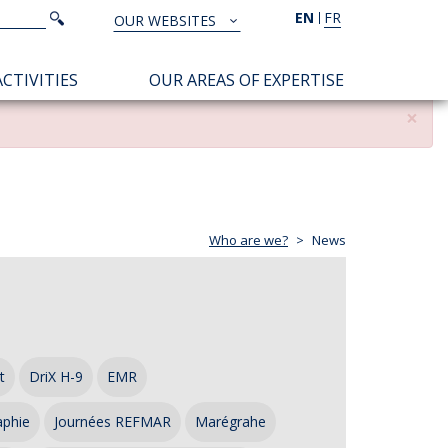
Search
EN
FR
Search
OUR WEBSITES
TOUS
NOS
CTIVITIES
OUR AREAS OF EXPERTISE
SITES
×
Who are we?
News
t
DriX H-9
EMR
aphie
Journées REFMAR
Marégrahe