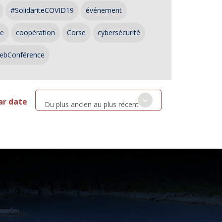
#SolidariteCOVID19
événement
ce
coopération
Corse
cybersécurité
ebConférence
ar date
Du plus ancien au plus récent