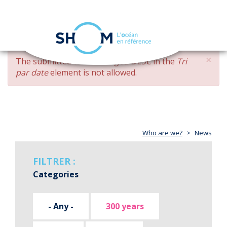
Cookies management panel
Toggle
navigation
Skip
×
ERROR
The submitted value
changed DESC
in the
Tri
to
MESSAGE
par date
element is not allowed.
main
content
Who are we?
News
FILTRER :
Categories
- Any -
300 years