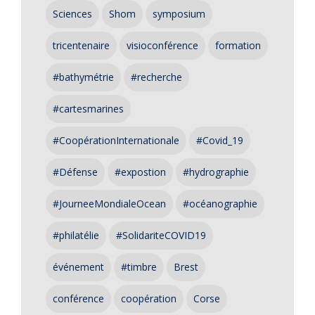
Sciences
Shom
symposium
tricentenaire
visioconférence
formation
#bathymétrie
#recherche
#cartesmarines
#CoopérationInternationale
#Covid_19
#Défense
#expostion
#hydrographie
#JourneeMondialeOcean
#océanographie
#philatélie
#SolidariteCOVID19
événement
#timbre
Brest
conférence
coopération
Corse