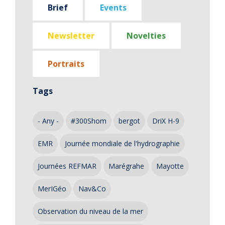
Brief
Events
Newsletter
Novelties
Portraits
Tags
- Any -
#300Shom
bergot
DriX H-9
EMR
Journée mondiale de l'hydrographie
Journées REFMAR
Marégrahe
Mayotte
MerIGéo
Nav&Co
Observation du niveau de la mer