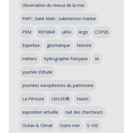
Observation du niveua de la mer
PAPI ; Saint-Malo ; submersion marine
PEM
REFMAR
ukho
Argo
COP26
Expertise
géomatique
histoire
métiers
hydrographie française
IA
journée d'étude
journées européennes du patrimoine
La Pérouse
Litto3D®
Nautic
exposition virtuelle
nuit des chercheurs
Océan & Climat
Outre-mer
S-100