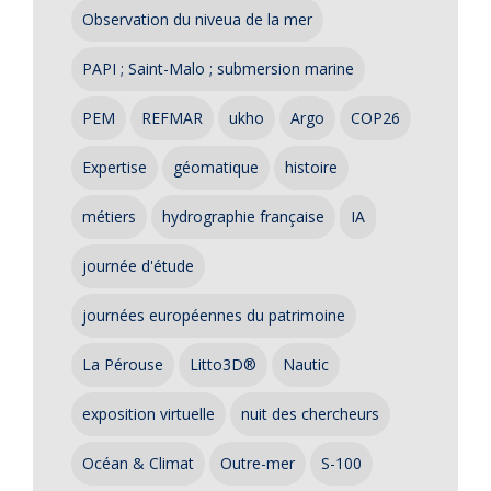
Observation du niveua de la mer
PAPI ; Saint-Malo ; submersion marine
PEM
REFMAR
ukho
Argo
COP26
Expertise
géomatique
histoire
métiers
hydrographie française
IA
journée d'étude
journées européennes du patrimoine
La Pérouse
Litto3D®
Nautic
exposition virtuelle
nuit des chercheurs
Océan & Climat
Outre-mer
S-100