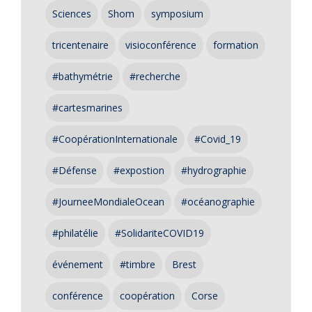
Sciences
Shom
symposium
tricentenaire
visioconférence
formation
#bathymétrie
#recherche
#cartesmarines
#CoopérationInternationale
#Covid_19
#Défense
#expostion
#hydrographie
#JourneeMondialeOcean
#océanographie
#philatélie
#SolidariteCOVID19
événement
#timbre
Brest
conférence
coopération
Corse