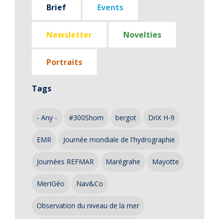
Brief
Events
Newsletter
Novelties
Portraits
Tags
- Any -
#300Shom
bergot
DriX H-9
EMR
Journée mondiale de l'hydrographie
Journées REFMAR
Marégrahe
Mayotte
MerIGéo
Nav&Co
Observation du niveau de la mer