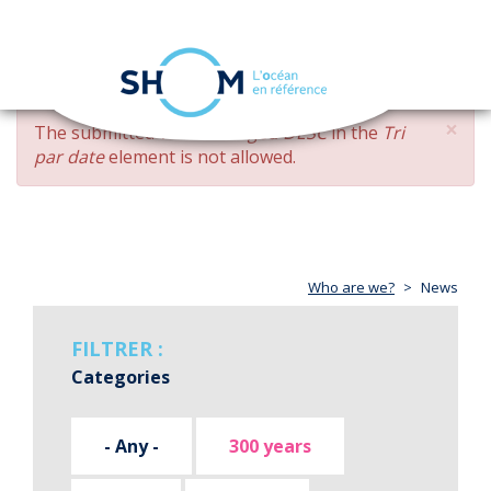
Cookies management panel
Toggle
navigation
Skip
×
ERROR
The submitted value
changed DESC
in the
Tri
to
MESSAGE
par date
element is not allowed.
main
content
Who are we?
News
FILTRER :
Categories
- Any -
300 years