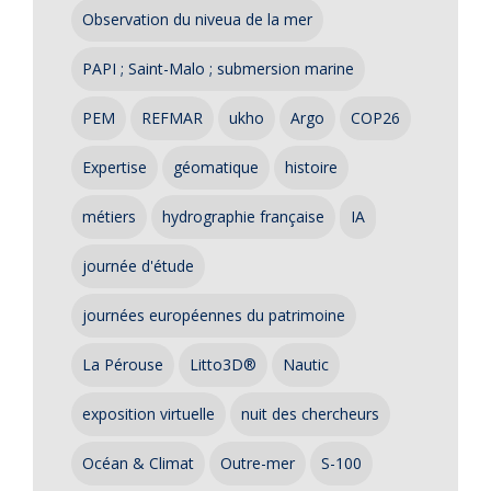
Observation du niveua de la mer
PAPI ; Saint-Malo ; submersion marine
PEM
REFMAR
ukho
Argo
COP26
Expertise
géomatique
histoire
métiers
hydrographie française
IA
journée d'étude
journées européennes du patrimoine
La Pérouse
Litto3D®
Nautic
exposition virtuelle
nuit des chercheurs
Océan & Climat
Outre-mer
S-100