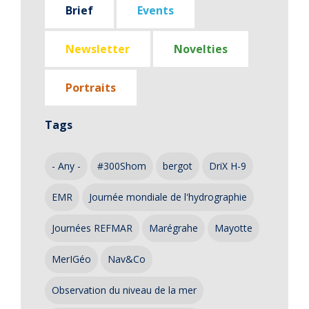
Brief
Events
Newsletter
Novelties
Portraits
Tags
- Any -
#300Shom
bergot
DriX H-9
EMR
Journée mondiale de l'hydrographie
Journées REFMAR
Marégrahe
Mayotte
MerIGéo
Nav&Co
Observation du niveau de la mer