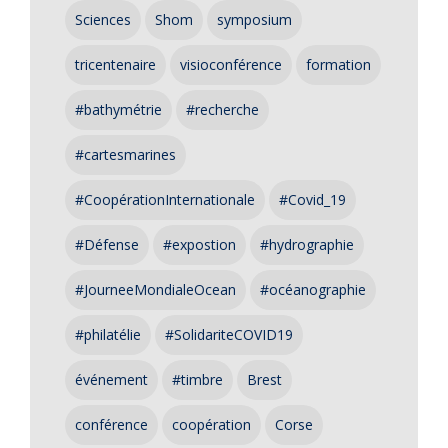
Sciences
Shom
symposium
tricentenaire
visioconférence
formation
#bathymétrie
#recherche
#cartesmarines
#CoopérationInternationale
#Covid_19
#Défense
#expostion
#hydrographie
#JourneeMondialeOcean
#océanographie
#philatélie
#SolidariteCOVID19
événement
#timbre
Brest
conférence
coopération
Corse