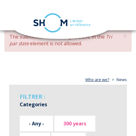
Cookies management panel
Toggle
navigation
Skip
×
ERROR
The submitted value
changed DESC
in the
Tri
to
MESSAGE
par date
element is not allowed.
main
content
Who are we?
News
FILTRER :
Categories
- Any -
300 years