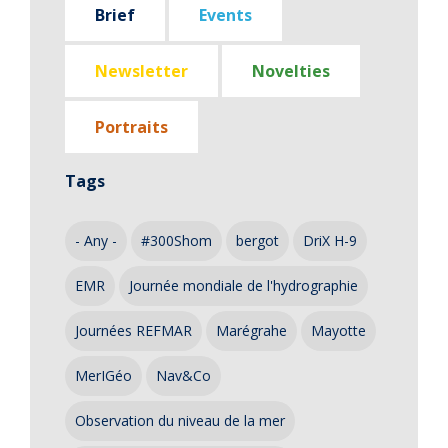
Brief
Events
Newsletter
Novelties
Portraits
Tags
- Any -
#300Shom
bergot
DriX H-9
EMR
Journée mondiale de l'hydrographie
Journées REFMAR
Marégrahe
Mayotte
MerIGéo
Nav&Co
Observation du niveau de la mer