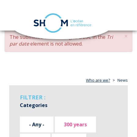
Cookies management panel
Toggle
navigation
Skip
×
ERROR
The submitted value
changed DESC
in the
Tri
to
MESSAGE
par date
element is not allowed.
main
content
Who are we?
News
FILTRER :
Categories
- Any -
300 years