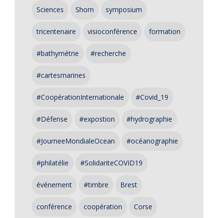
Sciences
Shom
symposium
tricentenaire
visioconférence
formation
#bathymétrie
#recherche
#cartesmarines
#CoopérationInternationale
#Covid_19
#Défense
#expostion
#hydrographie
#JourneeMondialeOcean
#océanographie
#philatélie
#SolidariteCOVID19
événement
#timbre
Brest
conférence
coopération
Corse