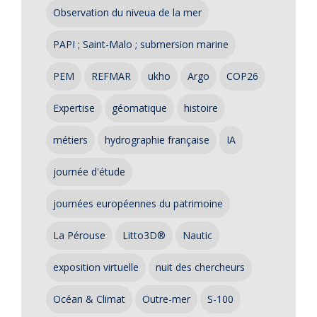
Observation du niveua de la mer
PAPI ; Saint-Malo ; submersion marine
PEM
REFMAR
ukho
Argo
COP26
Expertise
géomatique
histoire
métiers
hydrographie française
IA
journée d'étude
journées européennes du patrimoine
La Pérouse
Litto3D®
Nautic
exposition virtuelle
nuit des chercheurs
Océan & Climat
Outre-mer
S-100