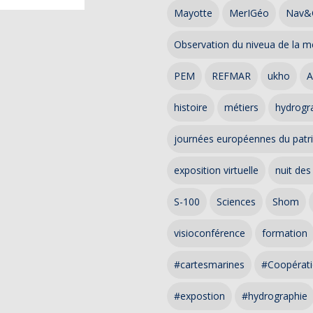
Mayotte
MerIGéo
Nav&
Observation du niveua de la m
PEM
REFMAR
ukho
A
histoire
métiers
hydrogra
journées européennes du patr
exposition virtuelle
nuit des
S-100
Sciences
Shom
visioconférence
formation
#cartesmarines
#Coopérati
#expostion
#hydrographie