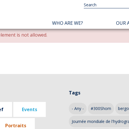
NAVIGATION
WHO ARE WE?
OUR A
PRINCIPALE
lement is not allowed.
Tags
- Any -
#300Shom
bergo
ef
Events
Journée mondiale de l'hydrogr
Portraits