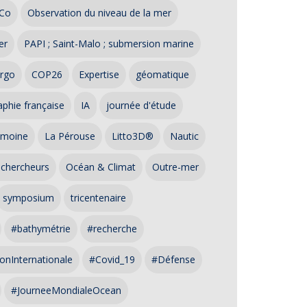
Co
Observation du niveau de la mer
er
PAPI ; Saint-Malo ; submersion marine
rgo
COP26
Expertise
géomatique
phie française
IA
journée d'étude
imoine
La Pérouse
Litto3D®
Nautic
 chercheurs
Océan & Climat
Outre-mer
symposium
tricentenaire
#bathymétrie
#recherche
onInternationale
#Covid_19
#Défense
#JourneeMondialeOcean