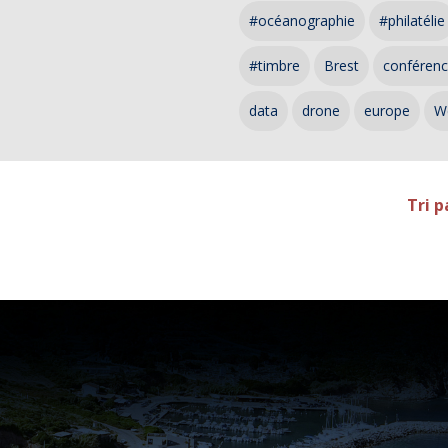
#océanographie
#philatélie
#timbre
Brest
conféren
data
drone
europe
W
Tri p