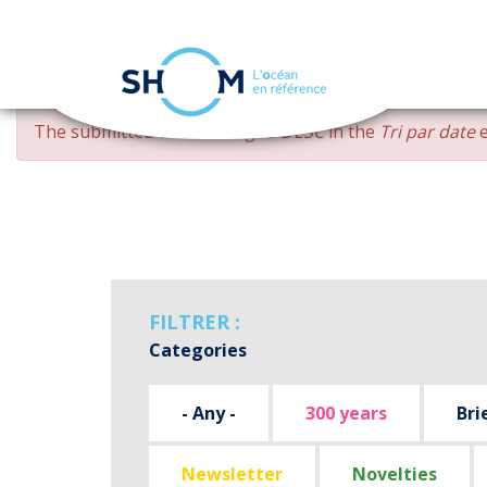
Cookies management panel
Skip
ERROR
The submitted value
changed DESC
in the
Tri par date
e
to
MESSAGE
main
content
FILTRER :
Categories
- Any -
300 years
Bri
Newsletter
Novelties