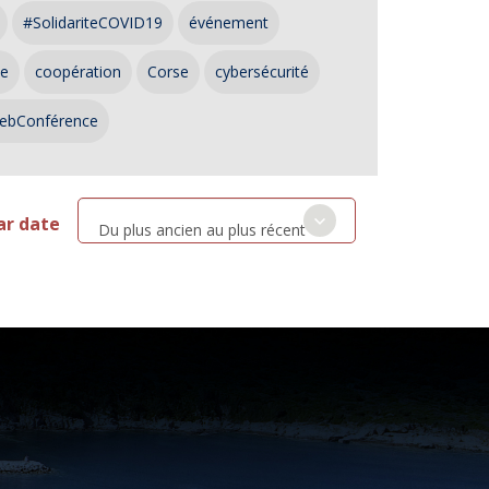
#SolidariteCOVID19
événement
ce
coopération
Corse
cybersécurité
ebConférence
ar date
Du plus ancien au plus récent