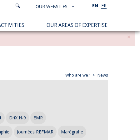
Search
EN
FR
Search
OUR WEBSITES
TOUS
NOS
CTIVITIES
OUR AREAS OF EXPERTISE
SITES
×
Who are we?
News
t
DriX H-9
EMR
aphie
Journées REFMAR
Marégrahe