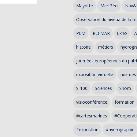
Mayotte
MerIGéo
Nav&
Observation du niveua de la m
PEM
REFMAR
ukho
A
histoire
métiers
hydrogra
journées européennes du patr
exposition virtuelle
nuit des
S-100
Sciences
Shom
visioconférence
formation
#cartesmarines
#Coopérati
#expostion
#hydrographie