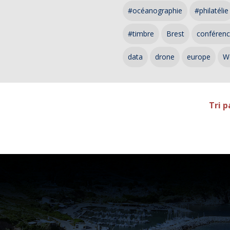
#océanographie
#philatélie
#timbre
Brest
conféren
data
drone
europe
W
Tri p