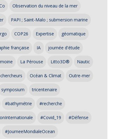
Co
Observation du niveau de la mer
er
PAPI ; Saint-Malo ; submersion marine
rgo
COP26
Expertise
géomatique
phie française
IA
journée d'étude
imoine
La Pérouse
Litto3D®
Nautic
 chercheurs
Océan & Climat
Outre-mer
symposium
tricentenaire
#bathymétrie
#recherche
onInternationale
#Covid_19
#Défense
#JourneeMondialeOcean