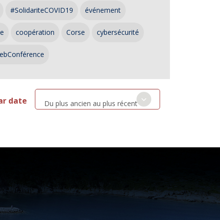
#SolidariteCOVID19
événement
ce
coopération
Corse
cybersécurité
ebConférence
ar date
Du plus ancien au plus récent