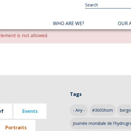
NAVIGATION
WHO ARE WE?
OUR A
PRINCIPALE
lement is not allowed.
Tags
- Any -
#300Shom
bergo
ef
Events
Journée mondiale de l'hydrogr
Portraits