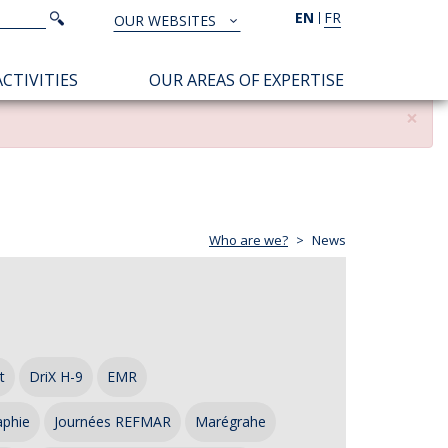
Search
EN
FR
Search
OUR WEBSITES
TOUS
NOS
CTIVITIES
OUR AREAS OF EXPERTISE
SITES
×
Who are we?
News
t
DriX H-9
EMR
aphie
Journées REFMAR
Marégrahe