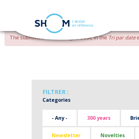
Cookies management panel
Skip
ERROR
The submitted value
changed DESC
in the
Tri par date
e
to
MESSAGE
main
content
FILTRER :
Categories
- Any -
300 years
Bri
Newsletter
Novelties