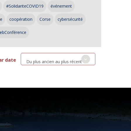
#SolidariteCOVID19
événement
ce
coopération
Corse
cybersécurité
ebConférence
ar date
Du plus ancien au plus récent