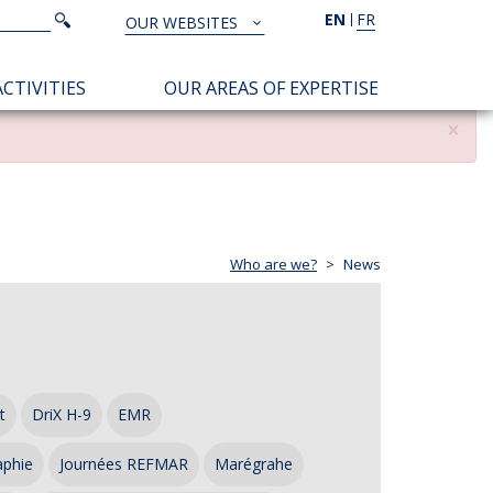
Search
EN
FR
Search
OUR WEBSITES
TOUS
NOS
CTIVITIES
OUR AREAS OF EXPERTISE
SITES
×
Who are we?
News
t
DriX H-9
EMR
aphie
Journées REFMAR
Marégrahe