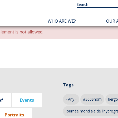
NAVIGATION
WHO ARE WE?
OUR A
PRINCIPALE
lement is not allowed.
Tags
- Any -
#300Shom
bergo
ef
Events
Journée mondiale de l'hydrogr
Portraits