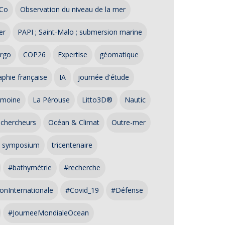
Co
Observation du niveau de la mer
er
PAPI ; Saint-Malo ; submersion marine
rgo
COP26
Expertise
géomatique
phie française
IA
journée d'étude
imoine
La Pérouse
Litto3D®
Nautic
 chercheurs
Océan & Climat
Outre-mer
symposium
tricentenaire
#bathymétrie
#recherche
onInternationale
#Covid_19
#Défense
#JourneeMondialeOcean