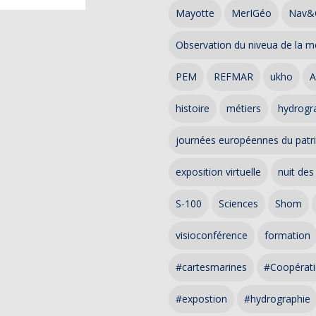
Mayotte
MerIGéo
Nav&
Observation du niveua de la m
PEM
REFMAR
ukho
A
histoire
métiers
hydrogra
journées européennes du patr
exposition virtuelle
nuit des
S-100
Sciences
Shom
visioconférence
formation
#cartesmarines
#Coopérati
#expostion
#hydrographie