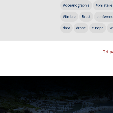
#océanographie
#philatélie
#timbre
Brest
conféren
data
drone
europe
W
Tri p