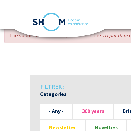
Cookies management panel
Skip
ERROR
The submitted value
changed DESC
in the
Tri par date
e
to
MESSAGE
main
content
FILTRER :
Categories
- Any -
300 years
Bri
Newsletter
Novelties