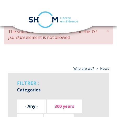
Cookies management panel
Toggle
navigation
Skip
×
ERROR
The submitted value
changed DESC
in the
Tri
to
MESSAGE
par date
element is not allowed.
main
content
Who are we?
News
FILTRER :
Categories
- Any -
300 years