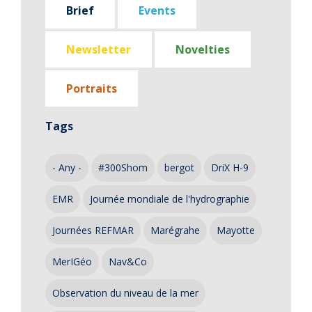
Brief
Events
Newsletter
Novelties
Portraits
Tags
- Any -
#300Shom
bergot
DriX H-9
EMR
Journée mondiale de l'hydrographie
Journées REFMAR
Marégrahe
Mayotte
MerIGéo
Nav&Co
Observation du niveau de la mer