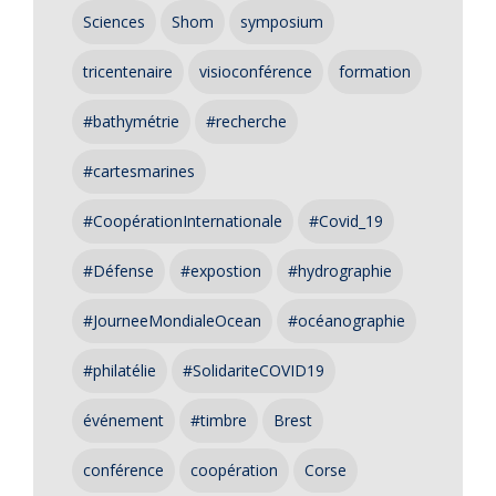
Sciences
Shom
symposium
tricentenaire
visioconférence
formation
#bathymétrie
#recherche
#cartesmarines
#CoopérationInternationale
#Covid_19
#Défense
#expostion
#hydrographie
#JourneeMondialeOcean
#océanographie
#philatélie
#SolidariteCOVID19
événement
#timbre
Brest
conférence
coopération
Corse