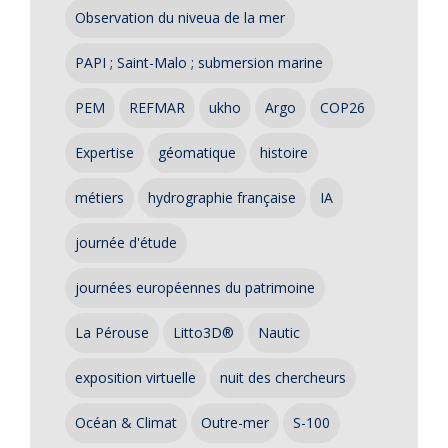
Observation du niveua de la mer
PAPI ; Saint-Malo ; submersion marine
PEM
REFMAR
ukho
Argo
COP26
Expertise
géomatique
histoire
métiers
hydrographie française
IA
journée d'étude
journées européennes du patrimoine
La Pérouse
Litto3D®
Nautic
exposition virtuelle
nuit des chercheurs
Océan & Climat
Outre-mer
S-100