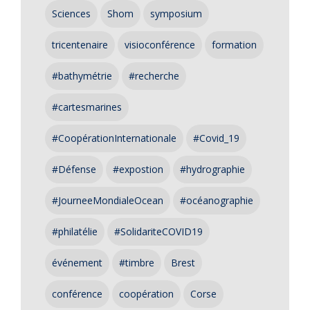
Sciences
Shom
symposium
tricentenaire
visioconférence
formation
#bathymétrie
#recherche
#cartesmarines
#CoopérationInternationale
#Covid_19
#Défense
#expostion
#hydrographie
#JourneeMondialeOcean
#océanographie
#philatélie
#SolidariteCOVID19
événement
#timbre
Brest
conférence
coopération
Corse