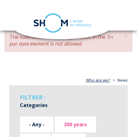
Cookies management panel
Toggle
navigation
Skip
×
ERROR
The submitted value
changed DESC
in the
Tri
to
MESSAGE
par date
element is not allowed.
main
content
Who are we?
News
FILTRER :
Categories
- Any -
300 years