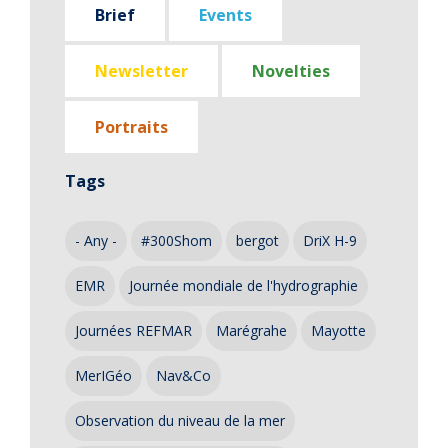
Brief
Events
Newsletter
Novelties
Portraits
Tags
- Any -
#300Shom
bergot
DriX H-9
EMR
Journée mondiale de l'hydrographie
Journées REFMAR
Marégrahe
Mayotte
MerIGéo
Nav&Co
Observation du niveau de la mer