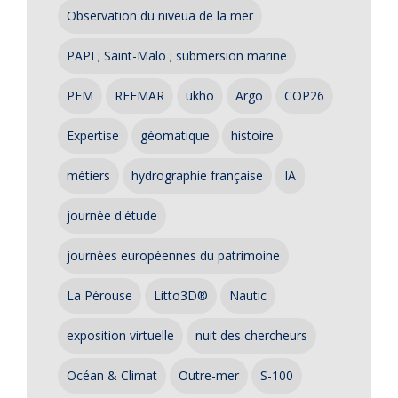
Observation du niveua de la mer
PAPI ; Saint-Malo ; submersion marine
PEM
REFMAR
ukho
Argo
COP26
Expertise
géomatique
histoire
métiers
hydrographie française
IA
journée d'étude
journées européennes du patrimoine
La Pérouse
Litto3D®
Nautic
exposition virtuelle
nuit des chercheurs
Océan & Climat
Outre-mer
S-100