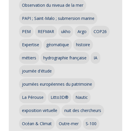
Observation du niveua de la mer
PAPI ; Saint-Malo ; submersion marine
PEM
REFMAR
ukho
Argo
COP26
Expertise
géomatique
histoire
métiers
hydrographie française
IA
journée d'étude
journées européennes du patrimoine
La Pérouse
Litto3D®
Nautic
exposition virtuelle
nuit des chercheurs
Océan & Climat
Outre-mer
S-100