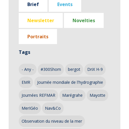
Brief
Events
Newsletter
Novelties
Portraits
Tags
- Any -
#300Shom
bergot
DriX H-9
EMR
Journée mondiale de l'hydrographie
Journées REFMAR
Marégrahe
Mayotte
MerIGéo
Nav&Co
Observation du niveau de la mer