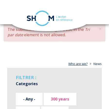
Cookies management panel
Toggle
navigation
Skip
×
ERROR
The submitted value
changed DESC
in the
Tri
to
MESSAGE
par date
element is not allowed.
main
content
Who are we?
News
FILTRER :
Categories
- Any -
300 years