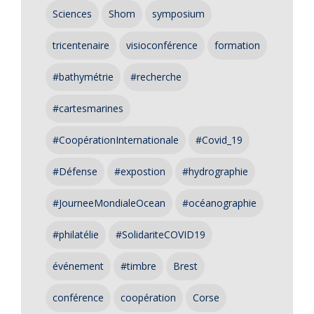
Sciences
Shom
symposium
tricentenaire
visioconférence
formation
#bathymétrie
#recherche
#cartesmarines
#CoopérationInternationale
#Covid_19
#Défense
#expostion
#hydrographie
#JourneeMondialeOcean
#océanographie
#philatélie
#SolidariteCOVID19
événement
#timbre
Brest
conférence
coopération
Corse