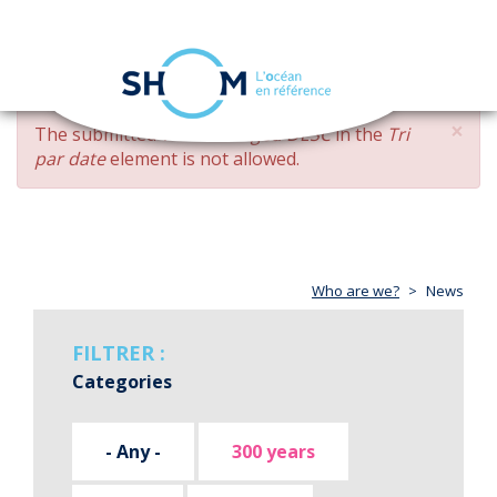
Cookies management panel
Toggle
navigation
Skip
×
ERROR
The submitted value
changed DESC
in the
Tri
to
MESSAGE
par date
element is not allowed.
main
content
Who are we?
News
FILTRER :
Categories
- Any -
300 years