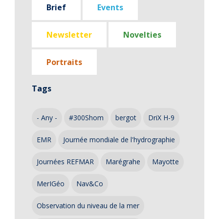
Brief
Events
Newsletter
Novelties
Portraits
Tags
- Any -
#300Shom
bergot
DriX H-9
EMR
Journée mondiale de l'hydrographie
Journées REFMAR
Marégrahe
Mayotte
MerIGéo
Nav&Co
Observation du niveau de la mer