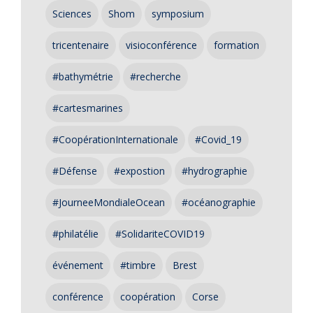
Sciences
Shom
symposium
tricentenaire
visioconférence
formation
#bathymétrie
#recherche
#cartesmarines
#CoopérationInternationale
#Covid_19
#Défense
#expostion
#hydrographie
#JourneeMondialeOcean
#océanographie
#philatélie
#SolidariteCOVID19
événement
#timbre
Brest
conférence
coopération
Corse