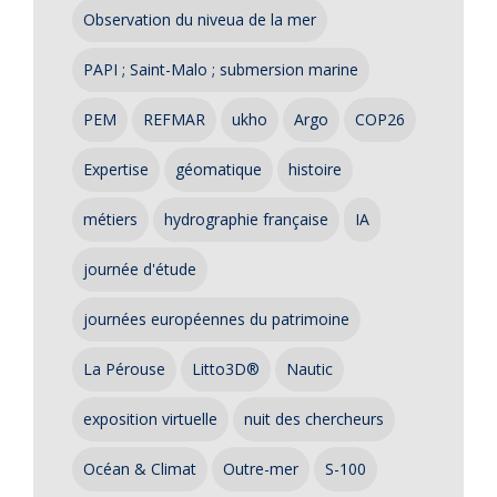
Observation du niveua de la mer
PAPI ; Saint-Malo ; submersion marine
PEM
REFMAR
ukho
Argo
COP26
Expertise
géomatique
histoire
métiers
hydrographie française
IA
journée d'étude
journées européennes du patrimoine
La Pérouse
Litto3D®
Nautic
exposition virtuelle
nuit des chercheurs
Océan & Climat
Outre-mer
S-100