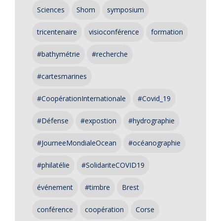
Sciences
Shom
symposium
tricentenaire
visioconférence
formation
#bathymétrie
#recherche
#cartesmarines
#CoopérationInternationale
#Covid_19
#Défense
#expostion
#hydrographie
#JourneeMondialeOcean
#océanographie
#philatélie
#SolidariteCOVID19
événement
#timbre
Brest
conférence
coopération
Corse