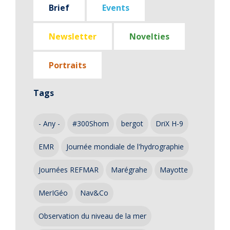
Brief
Events
Newsletter
Novelties
Portraits
Tags
- Any -
#300Shom
bergot
DriX H-9
EMR
Journée mondiale de l'hydrographie
Journées REFMAR
Marégrahe
Mayotte
MerIGéo
Nav&Co
Observation du niveau de la mer