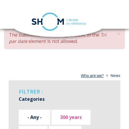
Cookies management panel
Toggle
navigation
Skip
×
ERROR
The submitted value
changed DESC
in the
Tri
to
MESSAGE
par date
element is not allowed.
main
content
Who are we?
News
FILTRER :
Categories
- Any -
300 years