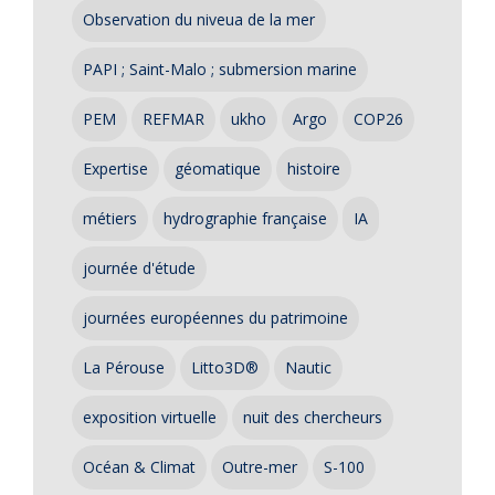
Observation du niveua de la mer
PAPI ; Saint-Malo ; submersion marine
PEM
REFMAR
ukho
Argo
COP26
Expertise
géomatique
histoire
métiers
hydrographie française
IA
journée d'étude
journées européennes du patrimoine
La Pérouse
Litto3D®
Nautic
exposition virtuelle
nuit des chercheurs
Océan & Climat
Outre-mer
S-100