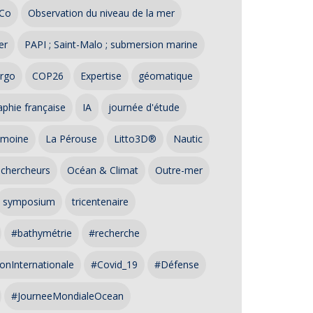
Co
Observation du niveau de la mer
er
PAPI ; Saint-Malo ; submersion marine
rgo
COP26
Expertise
géomatique
phie française
IA
journée d'étude
imoine
La Pérouse
Litto3D®
Nautic
 chercheurs
Océan & Climat
Outre-mer
symposium
tricentenaire
#bathymétrie
#recherche
onInternationale
#Covid_19
#Défense
#JourneeMondialeOcean