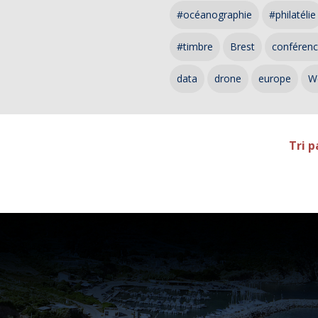
#océanographie
#philatélie
#timbre
Brest
conféren
data
drone
europe
W
Tri p