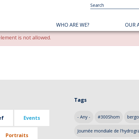
NAVIGATION
WHO ARE WE?
OUR A
PRINCIPALE
lement is not allowed.
Tags
- Any -
#300Shom
bergo
ef
Events
Journée mondiale de l'hydrogr
Portraits