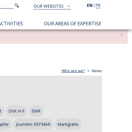
Search
EN
FR
Search
OUR WEBSITES
TOUS
NOS
CTIVITIES
OUR AREAS OF EXPERTISE
SITES
×
Who are we?
News
t
DriX H-9
EMR
aphie
Journées REFMAR
Marégrahe