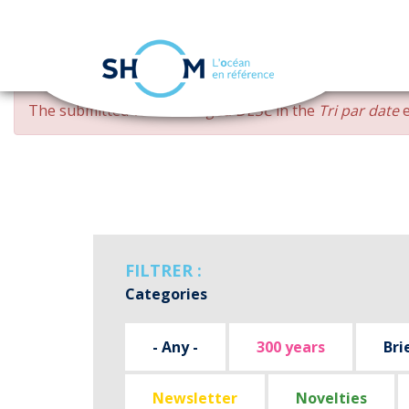
Cookies management panel
Skip
ERROR
The submitted value
changed DESC
in the
Tri par date
e
to
MESSAGE
main
content
FILTRER :
Categories
- Any -
300 years
Bri
Newsletter
Novelties