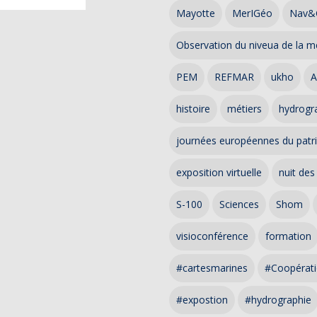
Mayotte
MerIGéo
Nav&
Observation du niveua de la m
PEM
REFMAR
ukho
A
histoire
métiers
hydrogra
journées européennes du patr
exposition virtuelle
nuit des
S-100
Sciences
Shom
visioconférence
formation
#cartesmarines
#Coopérati
#expostion
#hydrographie