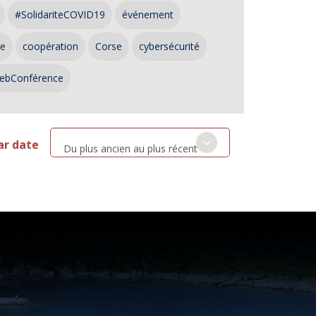
#SolidariteCOVID19
événement
ce
coopération
Corse
cybersécurité
ebConférence
ar date
Du plus ancien au plus récent