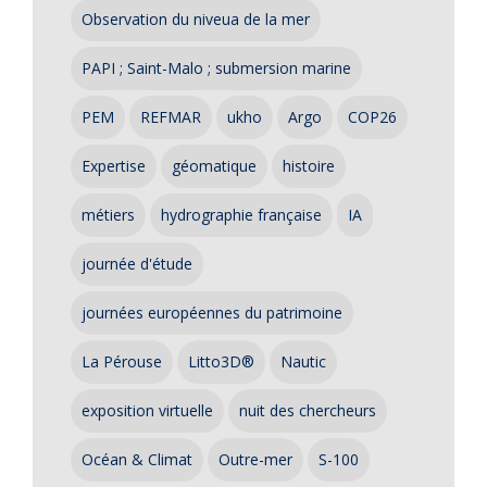
Observation du niveua de la mer
PAPI ; Saint-Malo ; submersion marine
PEM
REFMAR
ukho
Argo
COP26
Expertise
géomatique
histoire
métiers
hydrographie française
IA
journée d'étude
journées européennes du patrimoine
La Pérouse
Litto3D®
Nautic
exposition virtuelle
nuit des chercheurs
Océan & Climat
Outre-mer
S-100