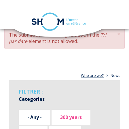
Cookies management panel
Toggle
navigation
Skip
×
ERROR
The submitted value
changed DESC
in the
Tri
to
MESSAGE
par date
element is not allowed.
main
content
Who are we?
News
FILTRER :
Categories
- Any -
300 years