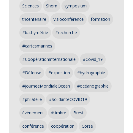
Sciences
Shom
symposium
tricentenaire
visioconférence
formation
#bathymétrie
#recherche
#cartesmarines
#CoopérationInternationale
#Covid_19
#Défense
#expostion
#hydrographie
#JourneeMondialeOcean
#océanographie
#philatélie
#SolidariteCOVID19
événement
#timbre
Brest
conférence
coopération
Corse