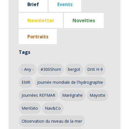
Brief
Events
Newsletter
Novelties
Portraits
Tags
- Any -
#300Shom
bergot
DriX H-9
EMR
Journée mondiale de l'hydrographie
Journées REFMAR
Marégrahe
Mayotte
MerIGéo
Nav&Co
Observation du niveau de la mer