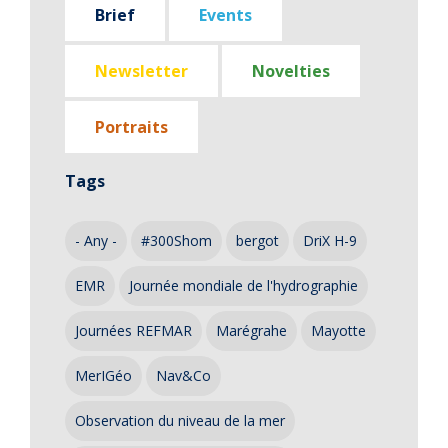
Brief
Events
Newsletter
Novelties
Portraits
Tags
- Any -
#300Shom
bergot
DriX H-9
EMR
Journée mondiale de l'hydrographie
Journées REFMAR
Marégrahe
Mayotte
MerIGéo
Nav&Co
Observation du niveau de la mer