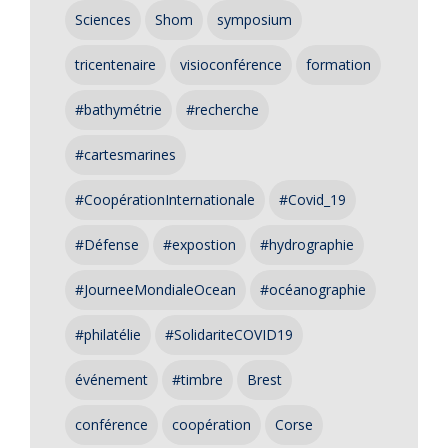
Sciences
Shom
symposium
tricentenaire
visioconférence
formation
#bathymétrie
#recherche
#cartesmarines
#CoopérationInternationale
#Covid_19
#Défense
#expostion
#hydrographie
#JourneeMondialeOcean
#océanographie
#philatélie
#SolidariteCOVID19
événement
#timbre
Brest
conférence
coopération
Corse