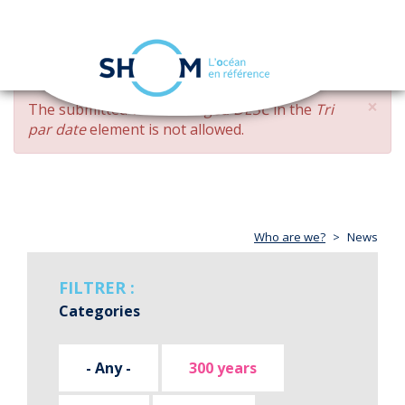
Cookies management panel
Toggle
navigation
Skip
×
ERROR
The submitted value
changed DESC
in the
Tri
to
MESSAGE
par date
element is not allowed.
main
content
Who are we?
News
FILTRER :
Categories
- Any -
300 years