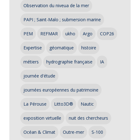
Observation du niveua de la mer
PAPI ; Saint-Malo ; submersion marine
PEM
REFMAR
ukho
Argo
COP26
Expertise
géomatique
histoire
métiers
hydrographie française
IA
journée d'étude
journées européennes du patrimoine
La Pérouse
Litto3D®
Nautic
exposition virtuelle
nuit des chercheurs
Océan & Climat
Outre-mer
S-100