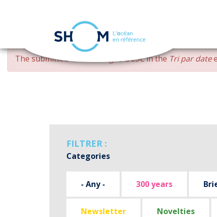
Cookies management panel
Skip
ERROR
The submitted value
changed DESC
in the
Tri par date
e
to
MESSAGE
main
content
FILTRER :
Categories
- Any -
300 years
Bri
Newsletter
Novelties