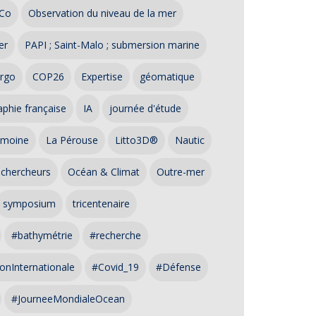
Co
Observation du niveau de la mer
er
PAPI ; Saint-Malo ; submersion marine
rgo
COP26
Expertise
géomatique
phie française
IA
journée d'étude
imoine
La Pérouse
Litto3D®
Nautic
 chercheurs
Océan & Climat
Outre-mer
symposium
tricentenaire
#bathymétrie
#recherche
onInternationale
#Covid_19
#Défense
#JourneeMondialeOcean