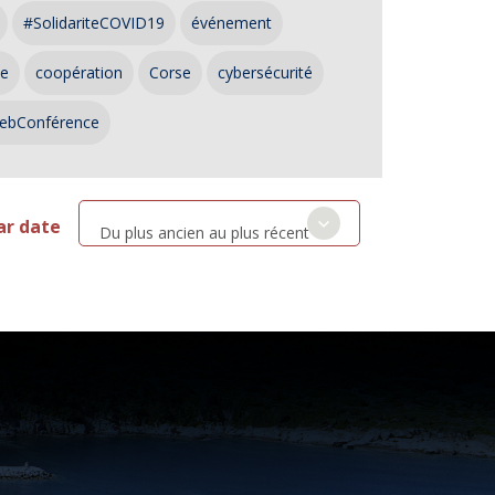
#SolidariteCOVID19
événement
ce
coopération
Corse
cybersécurité
ebConférence
ar date
Du plus ancien au plus récent