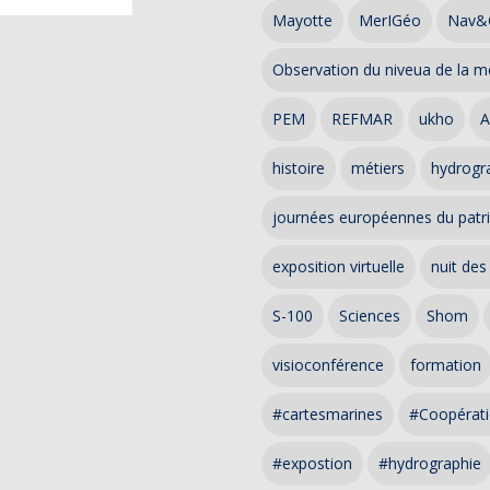
Mayotte
MerIGéo
Nav&
Observation du niveua de la m
PEM
REFMAR
ukho
A
histoire
métiers
hydrogra
journées européennes du patr
exposition virtuelle
nuit des
S-100
Sciences
Shom
visioconférence
formation
#cartesmarines
#Coopérati
#expostion
#hydrographie