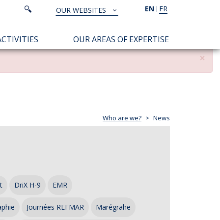
Search
EN
FR
Search
OUR WEBSITES
TOUS
NOS
CTIVITIES
OUR AREAS OF EXPERTISE
SITES
×
Who are we?
News
t
DriX H-9
EMR
aphie
Journées REFMAR
Marégrahe