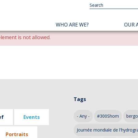
NAVIGATION
WHO ARE WE?
OUR A
PRINCIPALE
lement is not allowed.
Tags
- Any -
#300Shom
bergo
ef
Events
Journée mondiale de l'hydrogr
Portraits