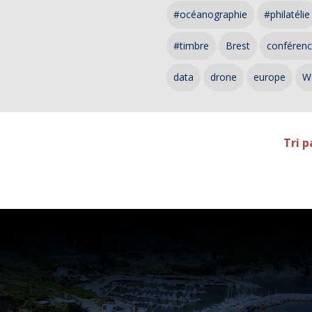
#océanographie
#philatélie
#timbre
Brest
conféren
data
drone
europe
W
Tri p