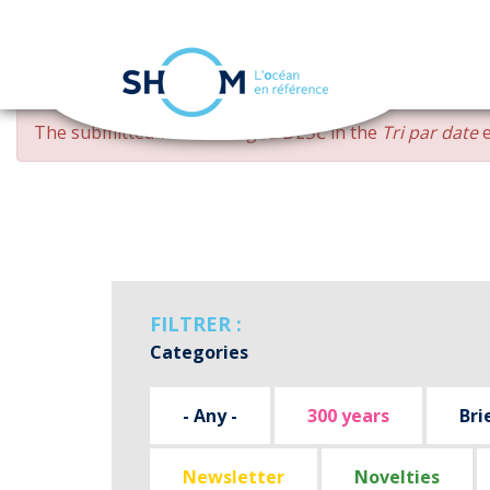
Cookies management panel
Skip
ERROR
The submitted value
changed DESC
in the
Tri par date
e
to
MESSAGE
main
content
FILTRER :
Categories
- Any -
300 years
Bri
Newsletter
Novelties