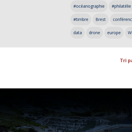
#océanographie
#philatélie
#timbre
Brest
conféren
data
drone
europe
W
Tri p