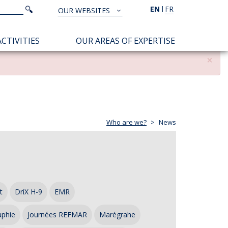
Search
EN
FR
Search
OUR WEBSITES
TOUS
NOS
CTIVITIES
OUR AREAS OF EXPERTISE
SITES
×
Who are we?
News
t
DriX H-9
EMR
aphie
Journées REFMAR
Marégrahe