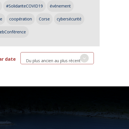
#SolidariteCOVID19
événement
ce
coopération
Corse
cybersécurité
ebConférence
ar date
Du plus ancien au plus récent