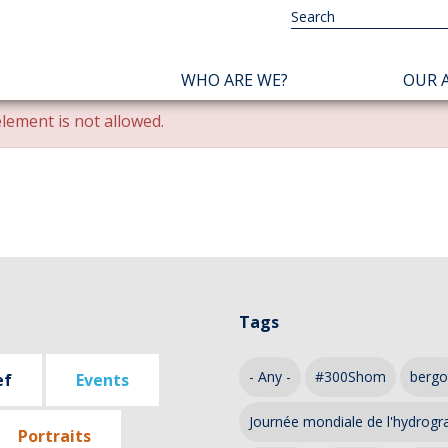
NAVIGATION
WHO ARE WE?
OUR A
PRINCIPALE
lement is not allowed.
Tags
- Any -
#300Shom
bergo
ef
Events
Journée mondiale de l'hydrogr
Portraits