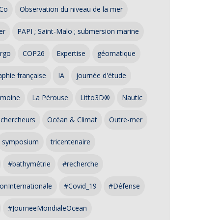
Co
Observation du niveau de la mer
er
PAPI ; Saint-Malo ; submersion marine
rgo
COP26
Expertise
géomatique
phie française
IA
journée d'étude
imoine
La Pérouse
Litto3D®
Nautic
 chercheurs
Océan & Climat
Outre-mer
symposium
tricentenaire
#bathymétrie
#recherche
onInternationale
#Covid_19
#Défense
#JourneeMondialeOcean