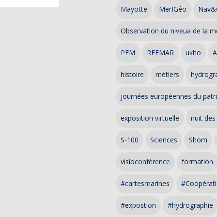
Mayotte
MerIGéo
Nav&
Observation du niveua de la m
PEM
REFMAR
ukho
A
histoire
métiers
hydrogra
journées européennes du patr
exposition virtuelle
nuit des
S-100
Sciences
Shom
visioconférence
formation
#cartesmarines
#Coopérati
#expostion
#hydrographie