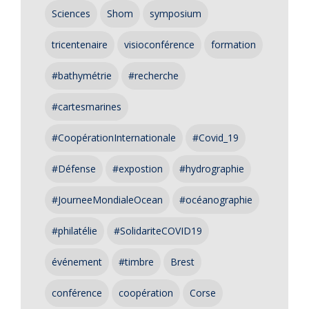
Sciences
Shom
symposium
tricentenaire
visioconférence
formation
#bathymétrie
#recherche
#cartesmarines
#CoopérationInternationale
#Covid_19
#Défense
#expostion
#hydrographie
#JourneeMondialeOcean
#océanographie
#philatélie
#SolidariteCOVID19
événement
#timbre
Brest
conférence
coopération
Corse