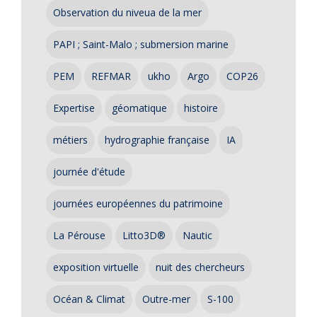
Observation du niveua de la mer
PAPI ; Saint-Malo ; submersion marine
PEM
REFMAR
ukho
Argo
COP26
Expertise
géomatique
histoire
métiers
hydrographie française
IA
journée d'étude
journées européennes du patrimoine
La Pérouse
Litto3D®
Nautic
exposition virtuelle
nuit des chercheurs
Océan & Climat
Outre-mer
S-100