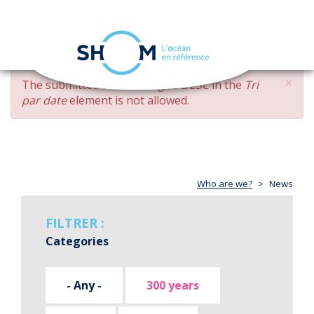
Cookies management panel
Toggle
navigation
Skip
×
ERROR
The submitted value
changed DESC
in the
Tri
to
MESSAGE
par date
element is not allowed.
main
content
Who are we?
News
FILTRER :
Categories
- Any -
300 years