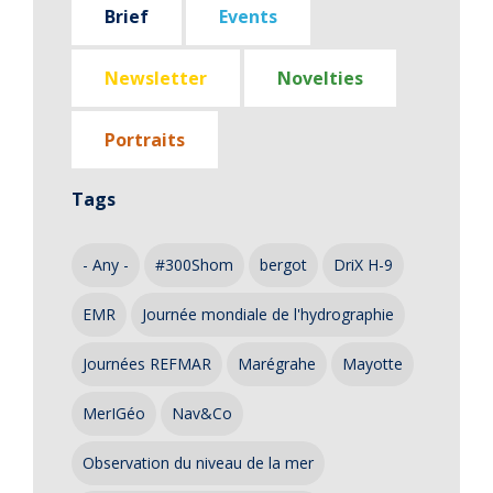
Brief
Events
Newsletter
Novelties
Portraits
Tags
- Any -
#300Shom
bergot
DriX H-9
EMR
Journée mondiale de l'hydrographie
Journées REFMAR
Marégrahe
Mayotte
MerIGéo
Nav&Co
Observation du niveau de la mer