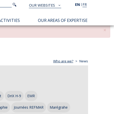
Search
EN
FR
Search
OUR WEBSITES
TOUS
NOS
CTIVITIES
OUR AREAS OF EXPERTISE
SITES
×
Who are we?
News
t
DriX H-9
EMR
aphie
Journées REFMAR
Marégrahe