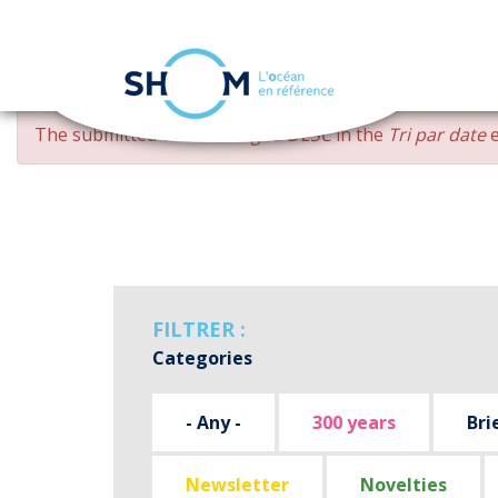
Cookies management panel
Skip
ERROR
The submitted value
changed DESC
in the
Tri par date
e
to
MESSAGE
main
content
FILTRER :
Categories
- Any -
300 years
Bri
Newsletter
Novelties