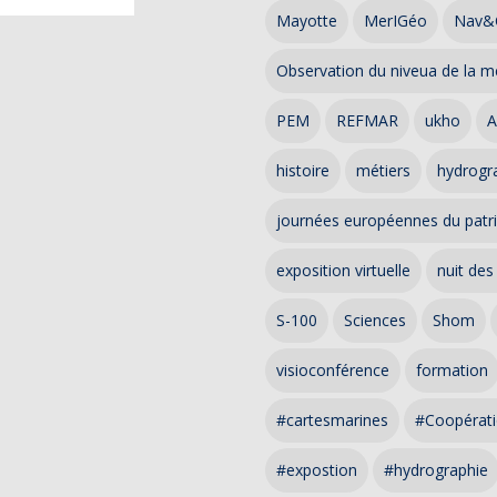
Mayotte
MerIGéo
Nav&
Observation du niveua de la m
PEM
REFMAR
ukho
A
histoire
métiers
hydrogra
journées européennes du patr
exposition virtuelle
nuit des
S-100
Sciences
Shom
visioconférence
formation
#cartesmarines
#Coopérati
#expostion
#hydrographie