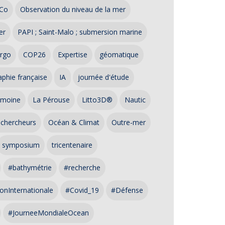
Co
Observation du niveau de la mer
er
PAPI ; Saint-Malo ; submersion marine
rgo
COP26
Expertise
géomatique
phie française
IA
journée d'étude
imoine
La Pérouse
Litto3D®
Nautic
 chercheurs
Océan & Climat
Outre-mer
symposium
tricentenaire
#bathymétrie
#recherche
onInternationale
#Covid_19
#Défense
#JourneeMondialeOcean