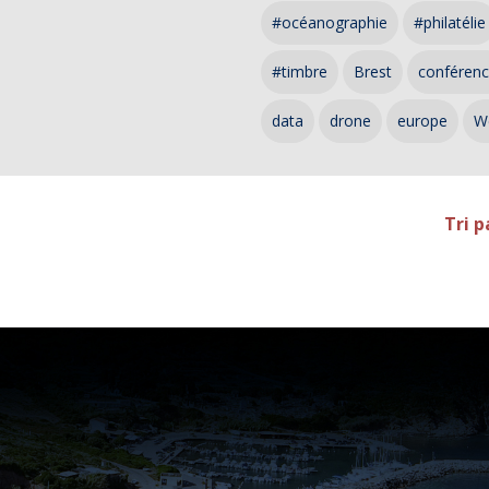
#océanographie
#philatélie
#timbre
Brest
conféren
data
drone
europe
W
Tri p