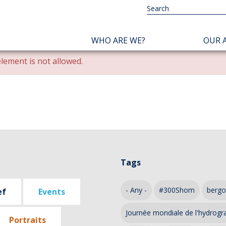
NAVIGATION
WHO ARE WE?
OUR A
PRINCIPALE
lement is not allowed.
Tags
- Any -
#300Shom
bergo
ef
Events
Journée mondiale de l'hydrogr
Portraits