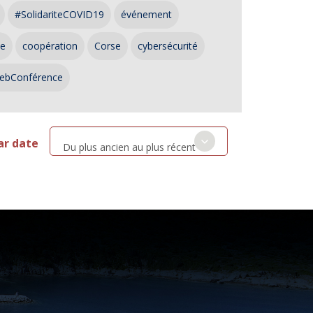
#SolidariteCOVID19
événement
ce
coopération
Corse
cybersécurité
ebConférence
ar date
Du plus ancien au plus récent