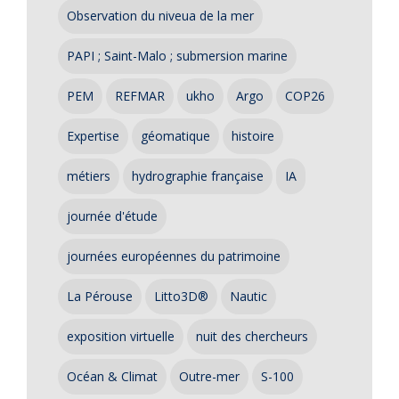
Observation du niveua de la mer
PAPI ; Saint-Malo ; submersion marine
PEM
REFMAR
ukho
Argo
COP26
Expertise
géomatique
histoire
métiers
hydrographie française
IA
journée d'étude
journées européennes du patrimoine
La Pérouse
Litto3D®
Nautic
exposition virtuelle
nuit des chercheurs
Océan & Climat
Outre-mer
S-100