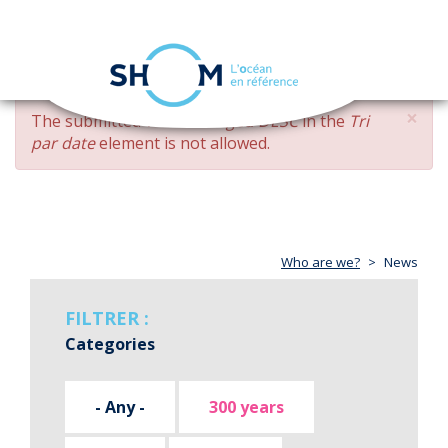
Cookies management panel
Toggle
navigation
Skip
×
ERROR
The submitted value
changed DESC
in the
Tri
to
MESSAGE
par date
element is not allowed.
main
content
Who are we?
News
FILTRER :
Categories
- Any -
300 years