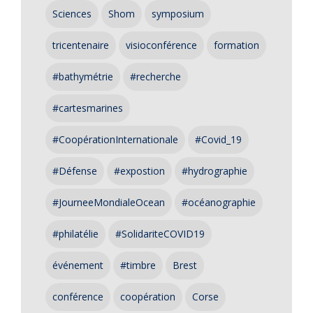
Sciences
Shom
symposium
tricentenaire
visioconférence
formation
#bathymétrie
#recherche
#cartesmarines
#CoopérationInternationale
#Covid_19
#Défense
#expostion
#hydrographie
#JourneeMondialeOcean
#océanographie
#philatélie
#SolidariteCOVID19
événement
#timbre
Brest
conférence
coopération
Corse