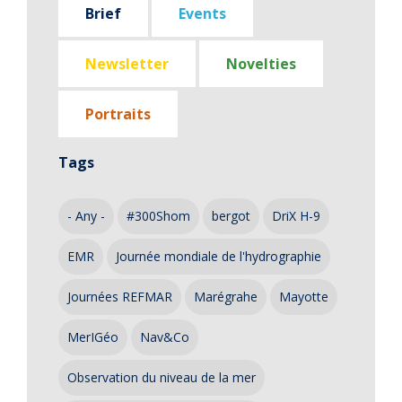
Brief
Events
Newsletter
Novelties
Portraits
Tags
- Any -
#300Shom
bergot
DriX H-9
EMR
Journée mondiale de l'hydrographie
Journées REFMAR
Marégrahe
Mayotte
MerIGéo
Nav&Co
Observation du niveau de la mer