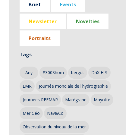
Brief
Events
Newsletter
Novelties
Portraits
Tags
- Any -
#300Shom
bergot
DriX H-9
EMR
Journée mondiale de l'hydrographie
Journées REFMAR
Marégrahe
Mayotte
MerIGéo
Nav&Co
Observation du niveau de la mer