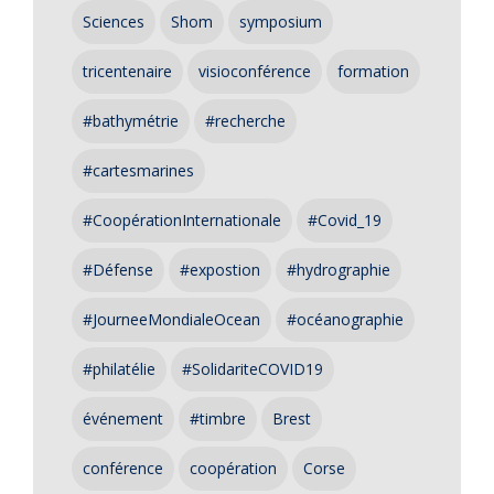
Sciences
Shom
symposium
tricentenaire
visioconférence
formation
#bathymétrie
#recherche
#cartesmarines
#CoopérationInternationale
#Covid_19
#Défense
#expostion
#hydrographie
#JourneeMondialeOcean
#océanographie
#philatélie
#SolidariteCOVID19
événement
#timbre
Brest
conférence
coopération
Corse