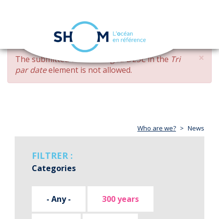
Cookies management panel
Toggle
navigation
Skip
×
ERROR
The submitted value
changed DESC
in the
Tri
to
MESSAGE
par date
element is not allowed.
main
content
Who are we?
News
FILTRER :
Categories
- Any -
300 years