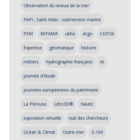
Observation du niveua de la mer
PAPI ; Saint-Malo ; submersion marine
PEM
REFMAR
ukho
Argo
COP26
Expertise
géomatique
histoire
métiers
hydrographie française
IA
journée d'étude
journées européennes du patrimoine
La Pérouse
Litto3D®
Nautic
exposition virtuelle
nuit des chercheurs
Océan & Climat
Outre-mer
S-100