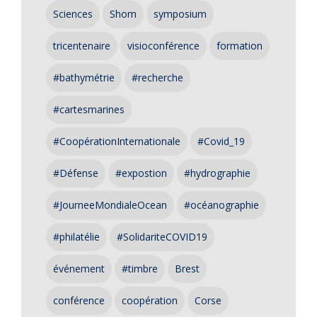
Sciences
Shom
symposium
tricentenaire
visioconférence
formation
#bathymétrie
#recherche
#cartesmarines
#CoopérationInternationale
#Covid_19
#Défense
#expostion
#hydrographie
#JourneeMondialeOcean
#océanographie
#philatélie
#SolidariteCOVID19
événement
#timbre
Brest
conférence
coopération
Corse