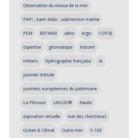
Observation du niveua de la mer
PAPI ; Saint-Malo ; submersion marine
PEM
REFMAR
ukho
Argo
COP26
Expertise
géomatique
histoire
métiers
hydrographie française
IA
journée d'étude
journées européennes du patrimoine
La Pérouse
Litto3D®
Nautic
exposition virtuelle
nuit des chercheurs
Océan & Climat
Outre-mer
S-100