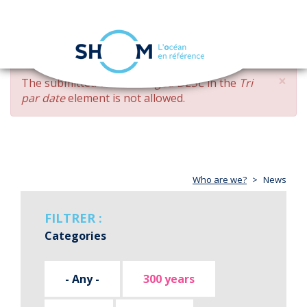
Cookies management panel
Toggle
navigation
Skip
×
ERROR
The submitted value
changed DESC
in the
Tri
to
MESSAGE
par date
element is not allowed.
main
content
Who are we?
News
FILTRER :
Categories
- Any -
300 years