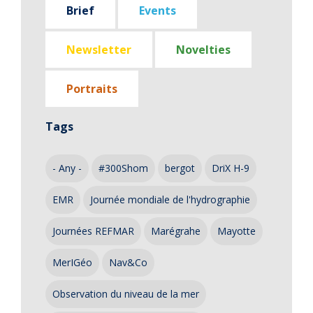
Brief
Events
Newsletter
Novelties
Portraits
Tags
- Any -
#300Shom
bergot
DriX H-9
EMR
Journée mondiale de l'hydrographie
Journées REFMAR
Marégrahe
Mayotte
MerIGéo
Nav&Co
Observation du niveau de la mer