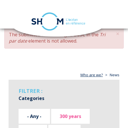
Cookies management panel
Toggle
navigation
Skip
×
ERROR
The submitted value
changed DESC
in the
Tri
to
MESSAGE
par date
element is not allowed.
main
content
Who are we?
News
FILTRER :
Categories
- Any -
300 years