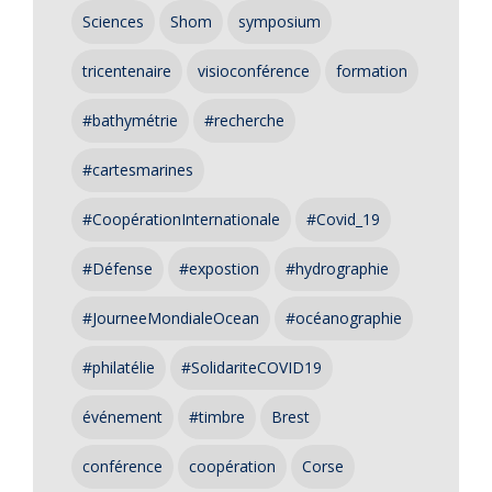
Sciences
Shom
symposium
tricentenaire
visioconférence
formation
#bathymétrie
#recherche
#cartesmarines
#CoopérationInternationale
#Covid_19
#Défense
#expostion
#hydrographie
#JourneeMondialeOcean
#océanographie
#philatélie
#SolidariteCOVID19
événement
#timbre
Brest
conférence
coopération
Corse