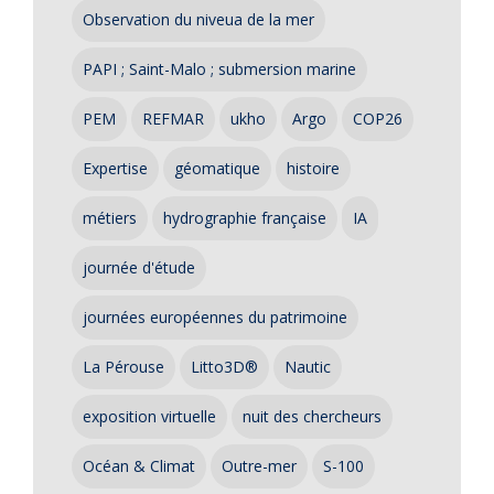
Observation du niveua de la mer
PAPI ; Saint-Malo ; submersion marine
PEM
REFMAR
ukho
Argo
COP26
Expertise
géomatique
histoire
métiers
hydrographie française
IA
journée d'étude
journées européennes du patrimoine
La Pérouse
Litto3D®
Nautic
exposition virtuelle
nuit des chercheurs
Océan & Climat
Outre-mer
S-100