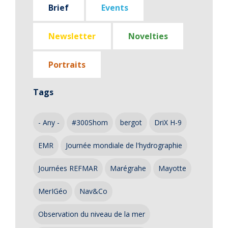
Brief
Events
Newsletter
Novelties
Portraits
Tags
- Any -
#300Shom
bergot
DriX H-9
EMR
Journée mondiale de l'hydrographie
Journées REFMAR
Marégrahe
Mayotte
MerIGéo
Nav&Co
Observation du niveau de la mer