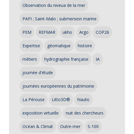
Observation du niveua de la mer
PAPI ; Saint-Malo ; submersion marine
PEM
REFMAR
ukho
Argo
COP26
Expertise
géomatique
histoire
métiers
hydrographie française
IA
journée d'étude
journées européennes du patrimoine
La Pérouse
Litto3D®
Nautic
exposition virtuelle
nuit des chercheurs
Océan & Climat
Outre-mer
S-100