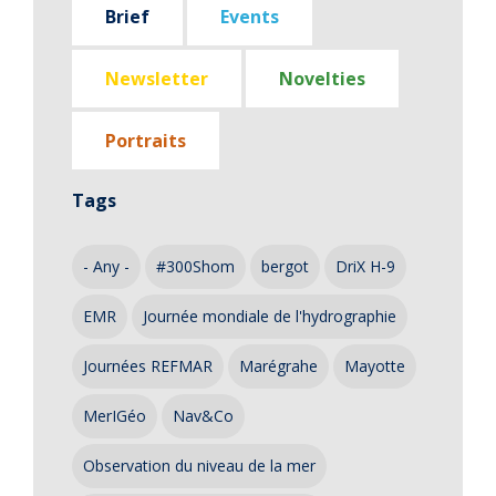
Brief
Events
Newsletter
Novelties
Portraits
Tags
- Any -
#300Shom
bergot
DriX H-9
EMR
Journée mondiale de l'hydrographie
Journées REFMAR
Marégrahe
Mayotte
MerIGéo
Nav&Co
Observation du niveau de la mer