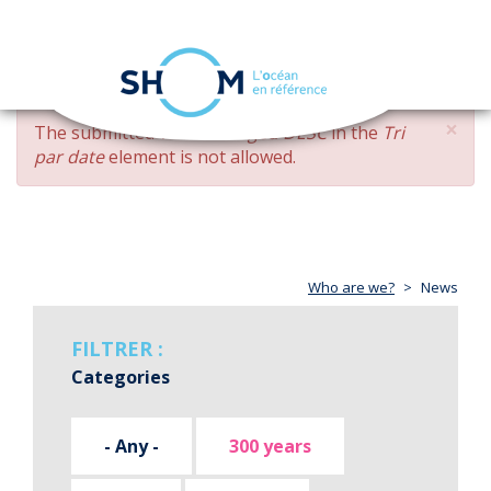
Cookies management panel
Toggle
navigation
Skip
×
ERROR
The submitted value
changed DESC
in the
Tri
to
MESSAGE
par date
element is not allowed.
main
content
Who are we?
News
FILTRER :
Categories
- Any -
300 years