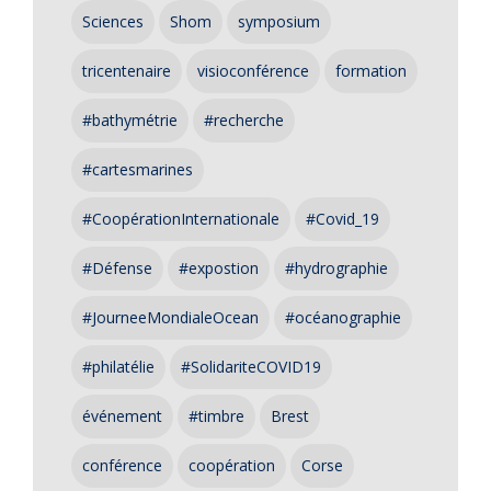
Sciences
Shom
symposium
tricentenaire
visioconférence
formation
#bathymétrie
#recherche
#cartesmarines
#CoopérationInternationale
#Covid_19
#Défense
#expostion
#hydrographie
#JourneeMondialeOcean
#océanographie
#philatélie
#SolidariteCOVID19
événement
#timbre
Brest
conférence
coopération
Corse