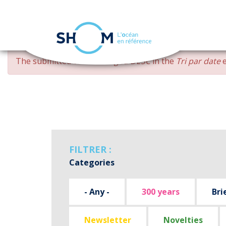
Cookies management panel
Skip
ERROR
The submitted value
changed DESC
in the
Tri par date
e
to
MESSAGE
main
content
FILTRER :
Categories
- Any -
300 years
Bri
Newsletter
Novelties