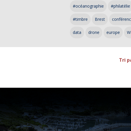
#océanographie
#philatélie
#timbre
Brest
conféren
data
drone
europe
W
Tri p