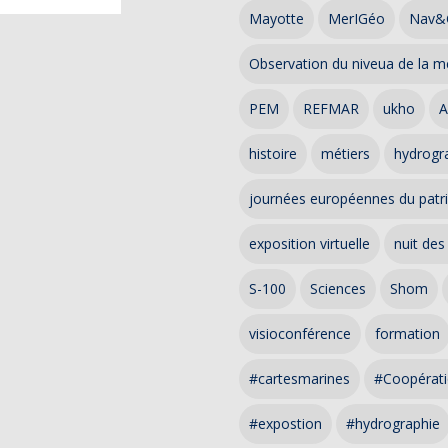
Mayotte
MerIGéo
Nav&
Observation du niveua de la m
PEM
REFMAR
ukho
A
histoire
métiers
hydrogra
journées européennes du patr
exposition virtuelle
nuit des
S-100
Sciences
Shom
visioconférence
formation
#cartesmarines
#Coopérati
#expostion
#hydrographie