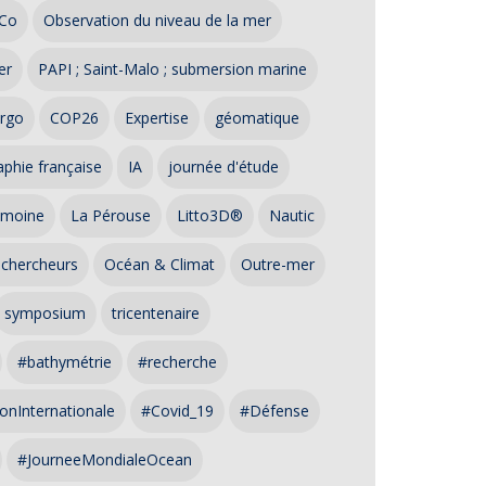
Co
Observation du niveau de la mer
er
PAPI ; Saint-Malo ; submersion marine
rgo
COP26
Expertise
géomatique
phie française
IA
journée d'étude
imoine
La Pérouse
Litto3D®
Nautic
 chercheurs
Océan & Climat
Outre-mer
symposium
tricentenaire
#bathymétrie
#recherche
onInternationale
#Covid_19
#Défense
#JourneeMondialeOcean