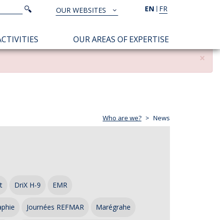
Search
EN
FR
Search
OUR WEBSITES
TOUS
NOS
CTIVITIES
OUR AREAS OF EXPERTISE
SITES
×
Who are we?
News
t
DriX H-9
EMR
aphie
Journées REFMAR
Marégrahe