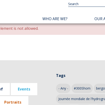
NAVIGATION
WHO ARE WE?
OUR A
PRINCIPALE
lement is not allowed.
Tags
- Any -
#300Shom
bergo
ef
Events
Journée mondiale de l'hydrogr
Portraits