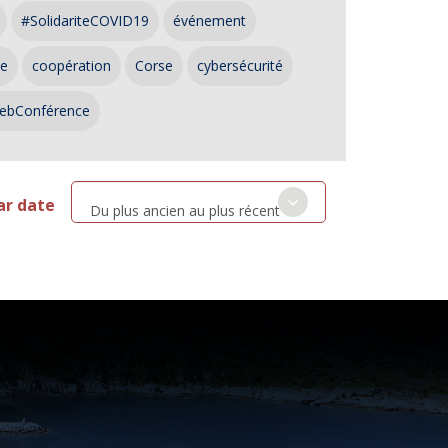
#SolidariteCOVID19
événement
ce
coopération
Corse
cybersécurité
ebConférence
ar date
Du plus ancien au plus récent