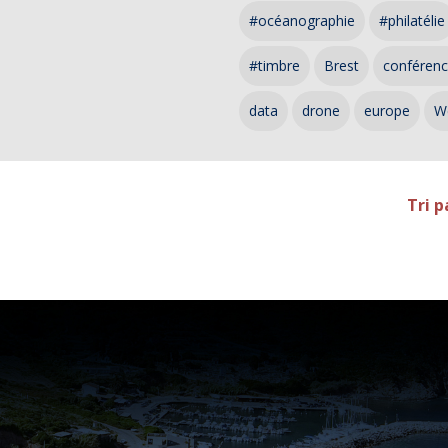
#océanographie
#philatélie
#timbre
Brest
conféren
data
drone
europe
W
Tri p