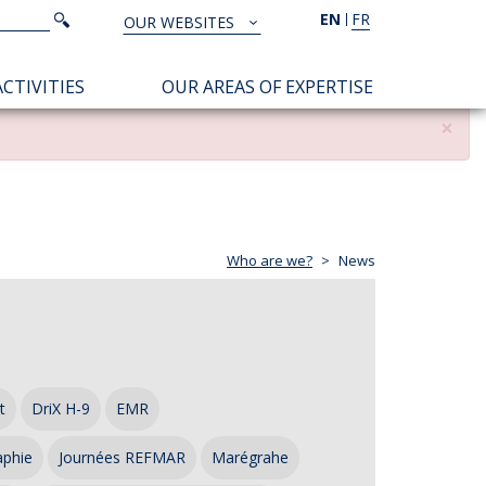
Search
EN
FR
Search
OUR WEBSITES
TOUS
NOS
CTIVITIES
OUR AREAS OF EXPERTISE
SITES
×
Who are we?
News
t
DriX H-9
EMR
aphie
Journées REFMAR
Marégrahe