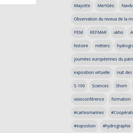
Mayotte
MerIGéo
Nav&
Observation du niveua de la m
PEM
REFMAR
ukho
A
histoire
métiers
hydrogra
journées européennes du patr
exposition virtuelle
nuit des
S-100
Sciences
Shom
visioconférence
formation
#cartesmarines
#Coopérati
#expostion
#hydrographie