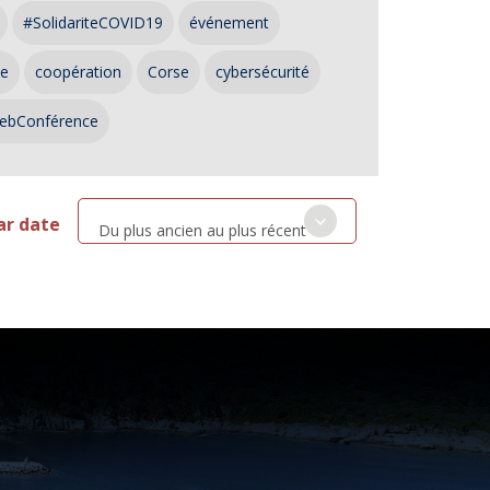
#SolidariteCOVID19
événement
ce
coopération
Corse
cybersécurité
ebConférence
ar date
Du plus ancien au plus récent