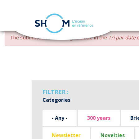
Cookies management panel
Skip
ERROR
The submitted value
changed DESC
in the
Tri par date
e
to
MESSAGE
main
content
FILTRER :
Categories
- Any -
300 years
Bri
Newsletter
Novelties