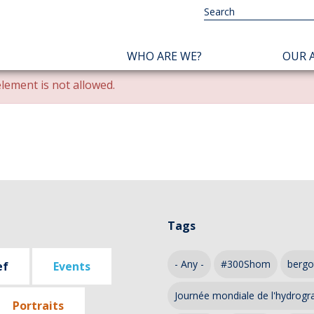
NAVIGATION
WHO ARE WE?
OUR A
PRINCIPALE
lement is not allowed.
Tags
- Any -
#300Shom
bergo
ef
Events
Journée mondiale de l'hydrogr
Portraits