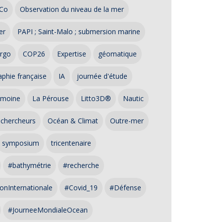
Co
Observation du niveau de la mer
er
PAPI ; Saint-Malo ; submersion marine
rgo
COP26
Expertise
géomatique
phie française
IA
journée d'étude
imoine
La Pérouse
Litto3D®
Nautic
 chercheurs
Océan & Climat
Outre-mer
symposium
tricentenaire
#bathymétrie
#recherche
onInternationale
#Covid_19
#Défense
#JourneeMondialeOcean