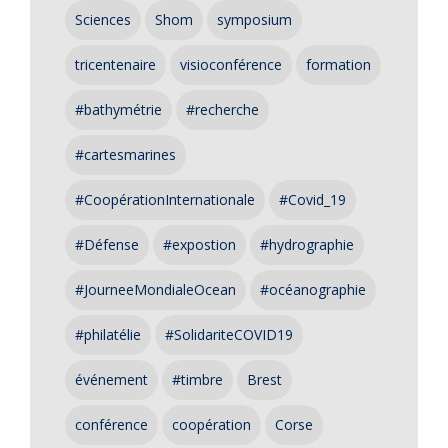
Sciences
Shom
symposium
tricentenaire
visioconférence
formation
#bathymétrie
#recherche
#cartesmarines
#CoopérationInternationale
#Covid_19
#Défense
#expostion
#hydrographie
#JourneeMondialeOcean
#océanographie
#philatélie
#SolidariteCOVID19
événement
#timbre
Brest
conférence
coopération
Corse