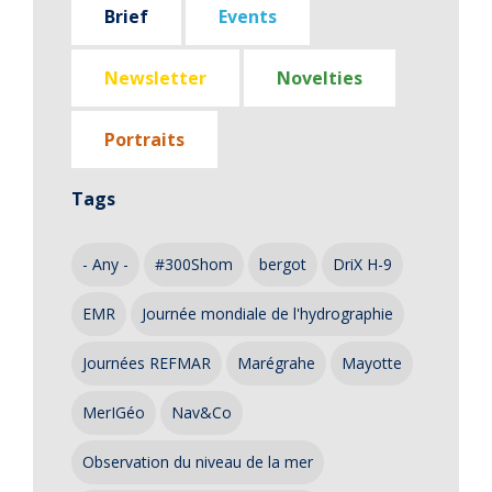
Brief
Events
Newsletter
Novelties
Portraits
Tags
- Any -
#300Shom
bergot
DriX H-9
EMR
Journée mondiale de l'hydrographie
Journées REFMAR
Marégrahe
Mayotte
MerIGéo
Nav&Co
Observation du niveau de la mer