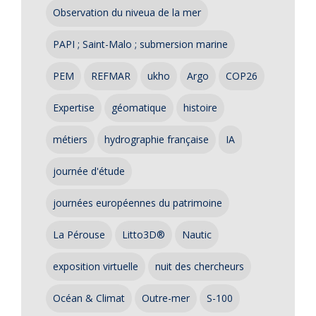
Observation du niveua de la mer
PAPI ; Saint-Malo ; submersion marine
PEM
REFMAR
ukho
Argo
COP26
Expertise
géomatique
histoire
métiers
hydrographie française
IA
journée d'étude
journées européennes du patrimoine
La Pérouse
Litto3D®
Nautic
exposition virtuelle
nuit des chercheurs
Océan & Climat
Outre-mer
S-100