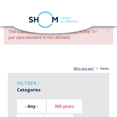
Cookies management panel
Toggle
navigation
Skip
×
ERROR
The submitted value
changed DESC
in the
Tri
to
MESSAGE
par date
element is not allowed.
main
content
Who are we?
News
FILTRER :
Categories
- Any -
300 years