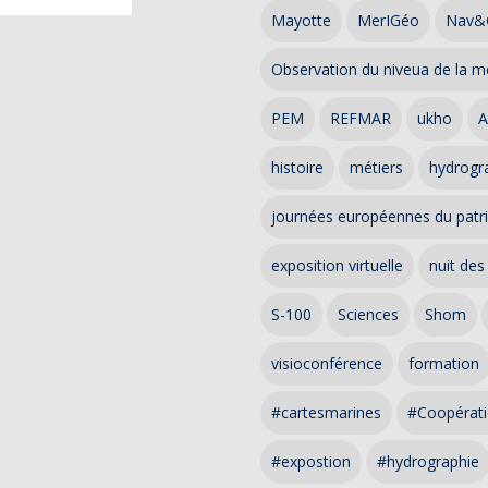
Mayotte
MerIGéo
Nav&
Observation du niveua de la m
PEM
REFMAR
ukho
A
histoire
métiers
hydrogra
journées européennes du patr
exposition virtuelle
nuit des
S-100
Sciences
Shom
visioconférence
formation
#cartesmarines
#Coopérati
#expostion
#hydrographie