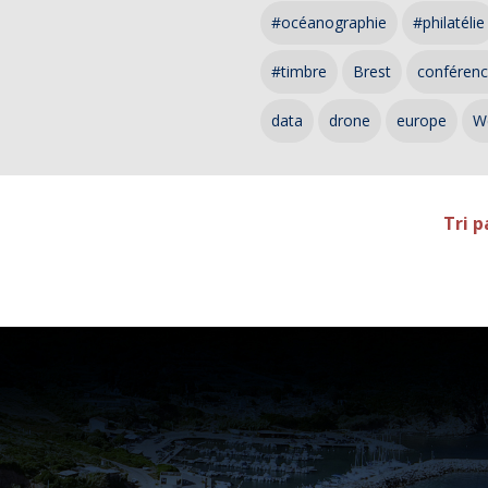
#océanographie
#philatélie
#timbre
Brest
conféren
data
drone
europe
W
Tri p