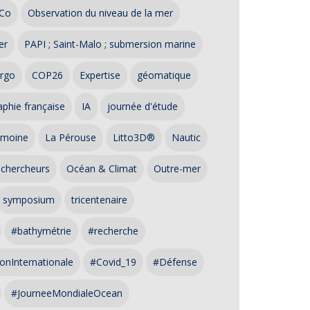
Co
Observation du niveau de la mer
er
PAPI ; Saint-Malo ; submersion marine
rgo
COP26
Expertise
géomatique
phie française
IA
journée d'étude
imoine
La Pérouse
Litto3D®
Nautic
 chercheurs
Océan & Climat
Outre-mer
symposium
tricentenaire
#bathymétrie
#recherche
onInternationale
#Covid_19
#Défense
#JourneeMondialeOcean