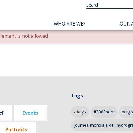
NAVIGATION
WHO ARE WE?
OUR A
PRINCIPALE
lement is not allowed.
Tags
- Any -
#300Shom
bergo
ef
Events
Journée mondiale de l'hydrogr
Portraits