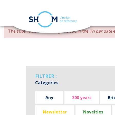
Cookies management panel
Skip
ERROR
The submitted value
changed DESC
in the
Tri par date
e
to
MESSAGE
main
content
FILTRER :
Categories
- Any -
300 years
Bri
Newsletter
Novelties