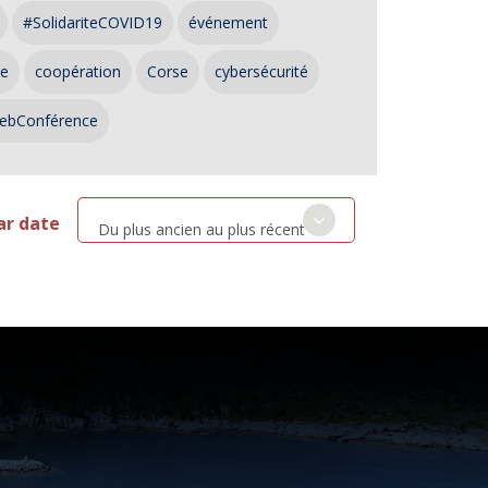
#SolidariteCOVID19
événement
ce
coopération
Corse
cybersécurité
ebConférence
ar date
Du plus ancien au plus récent