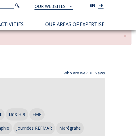
Search
EN
FR
Search
OUR WEBSITES
TOUS
NOS
CTIVITIES
OUR AREAS OF EXPERTISE
SITES
×
Who are we?
News
t
DriX H-9
EMR
aphie
Journées REFMAR
Marégrahe