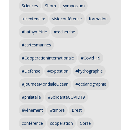
Sciences
Shom
symposium
tricentenaire
visioconférence
formation
#bathymétrie
#recherche
#cartesmarines
#CoopérationInternationale
#Covid_19
#Défense
#expostion
#hydrographie
#JourneeMondialeOcean
#océanographie
#philatélie
#SolidariteCOVID19
événement
#timbre
Brest
conférence
coopération
Corse