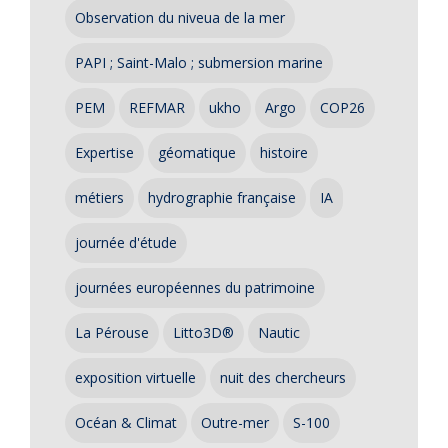
Observation du niveua de la mer
PAPI ; Saint-Malo ; submersion marine
PEM
REFMAR
ukho
Argo
COP26
Expertise
géomatique
histoire
métiers
hydrographie française
IA
journée d'étude
journées européennes du patrimoine
La Pérouse
Litto3D®
Nautic
exposition virtuelle
nuit des chercheurs
Océan & Climat
Outre-mer
S-100