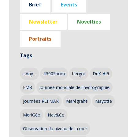
Brief
Events
Newsletter
Novelties
Portraits
Tags
- Any -
#300Shom
bergot
DriX H-9
EMR
Journée mondiale de l'hydrographie
Journées REFMAR
Marégrahe
Mayotte
MerIGéo
Nav&Co
Observation du niveau de la mer