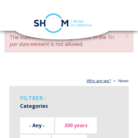
Cookies management panel
Toggle
navigation
Skip
×
ERROR
The submitted value
changed DESC
in the
Tri
to
MESSAGE
par date
element is not allowed.
main
content
Who are we?
News
FILTRER :
Categories
- Any -
300 years