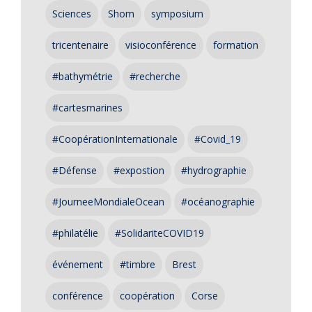
Sciences
Shom
symposium
tricentenaire
visioconférence
formation
#bathymétrie
#recherche
#cartesmarines
#CoopérationInternationale
#Covid_19
#Défense
#expostion
#hydrographie
#JourneeMondialeOcean
#océanographie
#philatélie
#SolidariteCOVID19
événement
#timbre
Brest
conférence
coopération
Corse