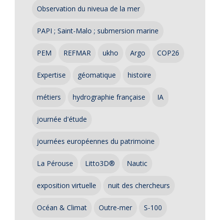
Observation du niveua de la mer
PAPI ; Saint-Malo ; submersion marine
PEM
REFMAR
ukho
Argo
COP26
Expertise
géomatique
histoire
métiers
hydrographie française
IA
journée d'étude
journées européennes du patrimoine
La Pérouse
Litto3D®
Nautic
exposition virtuelle
nuit des chercheurs
Océan & Climat
Outre-mer
S-100