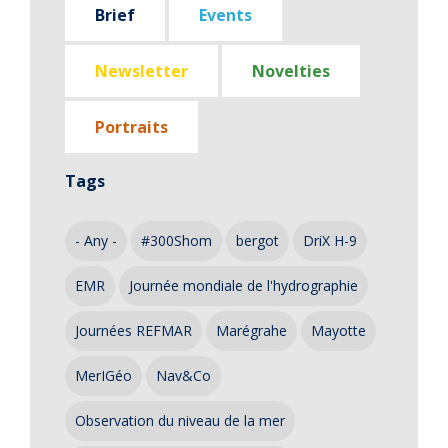
Brief
Events
Newsletter
Novelties
Portraits
Tags
- Any -
#300Shom
bergot
DriX H-9
EMR
Journée mondiale de l'hydrographie
Journées REFMAR
Marégrahe
Mayotte
MerIGéo
Nav&Co
Observation du niveau de la mer