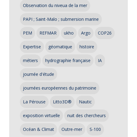
Observation du niveua de la mer
PAPI ; Saint-Malo ; submersion marine
PEM
REFMAR
ukho
Argo
COP26
Expertise
géomatique
histoire
métiers
hydrographie française
IA
journée d'étude
journées européennes du patrimoine
La Pérouse
Litto3D®
Nautic
exposition virtuelle
nuit des chercheurs
Océan & Climat
Outre-mer
S-100