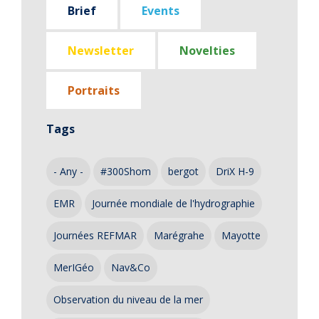
Brief
Events
Newsletter
Novelties
Portraits
Tags
- Any -
#300Shom
bergot
DriX H-9
EMR
Journée mondiale de l'hydrographie
Journées REFMAR
Marégrahe
Mayotte
MerIGéo
Nav&Co
Observation du niveau de la mer