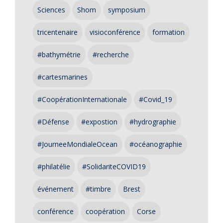
Sciences
Shom
symposium
tricentenaire
visioconférence
formation
#bathymétrie
#recherche
#cartesmarines
#CoopérationInternationale
#Covid_19
#Défense
#expostion
#hydrographie
#JourneeMondialeOcean
#océanographie
#philatélie
#SolidariteCOVID19
événement
#timbre
Brest
conférence
coopération
Corse