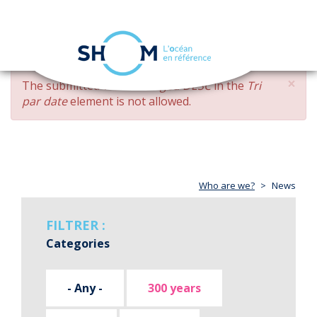
Cookies management panel
Toggle
navigation
Skip
×
ERROR
The submitted value
changed DESC
in the
Tri
to
MESSAGE
par date
element is not allowed.
main
content
Who are we?
News
FILTRER :
Categories
- Any -
300 years