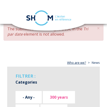
Cookies management panel
Toggle
navigation
Skip
×
ERROR
The submitted value
changed DESC
in the
Tri
to
MESSAGE
par date
element is not allowed.
main
content
Who are we?
News
FILTRER :
Categories
- Any -
300 years