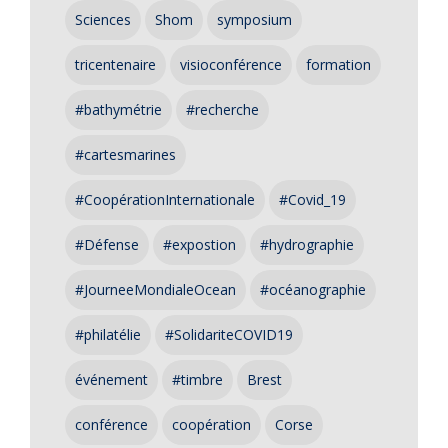
Sciences
Shom
symposium
tricentenaire
visioconférence
formation
#bathymétrie
#recherche
#cartesmarines
#CoopérationInternationale
#Covid_19
#Défense
#expostion
#hydrographie
#JourneeMondialeOcean
#océanographie
#philatélie
#SolidariteCOVID19
événement
#timbre
Brest
conférence
coopération
Corse