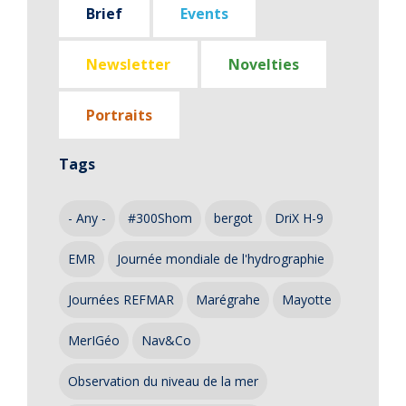
Brief
Events
Newsletter
Novelties
Portraits
Tags
- Any -
#300Shom
bergot
DriX H-9
EMR
Journée mondiale de l'hydrographie
Journées REFMAR
Marégrahe
Mayotte
MerIGéo
Nav&Co
Observation du niveau de la mer