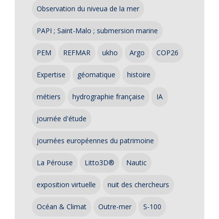
Observation du niveua de la mer
PAPI ; Saint-Malo ; submersion marine
PEM
REFMAR
ukho
Argo
COP26
Expertise
géomatique
histoire
métiers
hydrographie française
IA
journée d'étude
journées européennes du patrimoine
La Pérouse
Litto3D®
Nautic
exposition virtuelle
nuit des chercheurs
Océan & Climat
Outre-mer
S-100