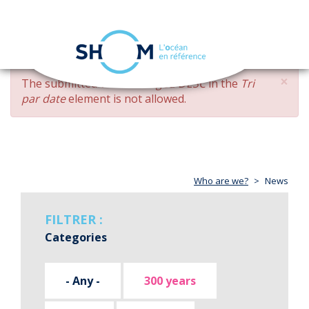
Cookies management panel
Toggle
navigation
Skip
×
ERROR
The submitted value
changed DESC
in the
Tri
to
MESSAGE
par date
element is not allowed.
main
content
Who are we?
News
FILTRER :
Categories
- Any -
300 years