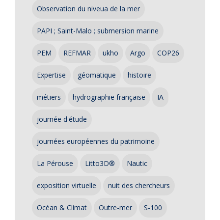
Observation du niveua de la mer
PAPI ; Saint-Malo ; submersion marine
PEM
REFMAR
ukho
Argo
COP26
Expertise
géomatique
histoire
métiers
hydrographie française
IA
journée d'étude
journées européennes du patrimoine
La Pérouse
Litto3D®
Nautic
exposition virtuelle
nuit des chercheurs
Océan & Climat
Outre-mer
S-100