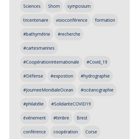
Sciences
Shom
symposium
tricentenaire
visioconférence
formation
#bathymétrie
#recherche
#cartesmarines
#CoopérationInternationale
#Covid_19
#Défense
#expostion
#hydrographie
#JourneeMondialeOcean
#océanographie
#philatélie
#SolidariteCOVID19
événement
#timbre
Brest
conférence
coopération
Corse