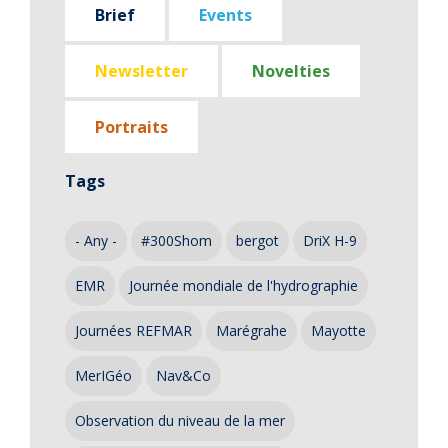
Brief
Events
Newsletter
Novelties
Portraits
Tags
- Any -
#300Shom
bergot
DriX H-9
EMR
Journée mondiale de l'hydrographie
Journées REFMAR
Marégrahe
Mayotte
MerIGéo
Nav&Co
Observation du niveau de la mer