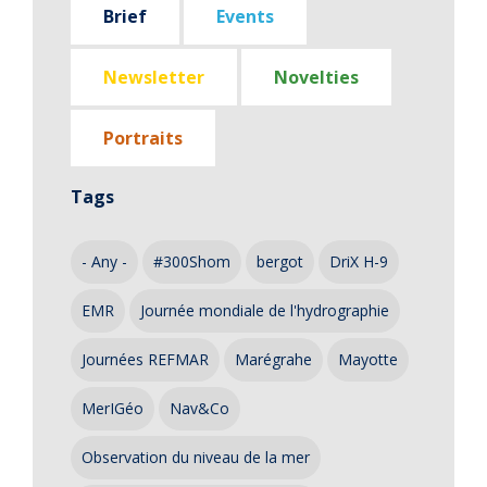
Brief
Events
Newsletter
Novelties
Portraits
Tags
- Any -
#300Shom
bergot
DriX H-9
EMR
Journée mondiale de l'hydrographie
Journées REFMAR
Marégrahe
Mayotte
MerIGéo
Nav&Co
Observation du niveau de la mer