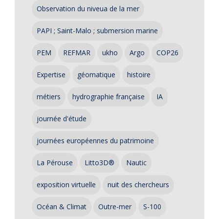
Observation du niveua de la mer
PAPI ; Saint-Malo ; submersion marine
PEM
REFMAR
ukho
Argo
COP26
Expertise
géomatique
histoire
métiers
hydrographie française
IA
journée d'étude
journées européennes du patrimoine
La Pérouse
Litto3D®
Nautic
exposition virtuelle
nuit des chercheurs
Océan & Climat
Outre-mer
S-100