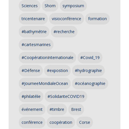
Sciences
Shom
symposium
tricentenaire
visioconférence
formation
#bathymétrie
#recherche
#cartesmarines
#CoopérationInternationale
#Covid_19
#Défense
#expostion
#hydrographie
#JourneeMondialeOcean
#océanographie
#philatélie
#SolidariteCOVID19
événement
#timbre
Brest
conférence
coopération
Corse