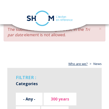
Cookies management panel
Toggle
navigation
Skip
×
ERROR
The submitted value
changed DESC
in the
Tri
to
MESSAGE
par date
element is not allowed.
main
content
Who are we?
News
FILTRER :
Categories
- Any -
300 years