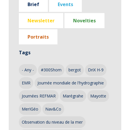
Brief
Events
Newsletter
Novelties
Portraits
Tags
- Any -
#300Shom
bergot
DriX H-9
EMR
Journée mondiale de l'hydrographie
Journées REFMAR
Marégrahe
Mayotte
MerIGéo
Nav&Co
Observation du niveau de la mer