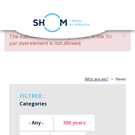
Cookies management panel
Toggle
navigation
Skip
×
ERROR
The submitted value
changed DESC
in the
Tri
to
MESSAGE
par date
element is not allowed.
main
content
Who are we?
News
FILTRER :
Categories
- Any -
300 years