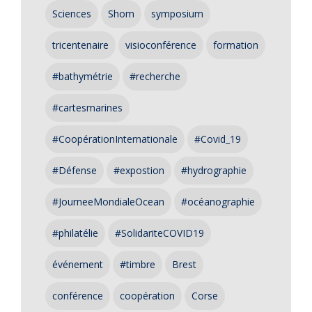
Sciences
Shom
symposium
tricentenaire
visioconférence
formation
#bathymétrie
#recherche
#cartesmarines
#CoopérationInternationale
#Covid_19
#Défense
#expostion
#hydrographie
#JourneeMondialeOcean
#océanographie
#philatélie
#SolidariteCOVID19
événement
#timbre
Brest
conférence
coopération
Corse