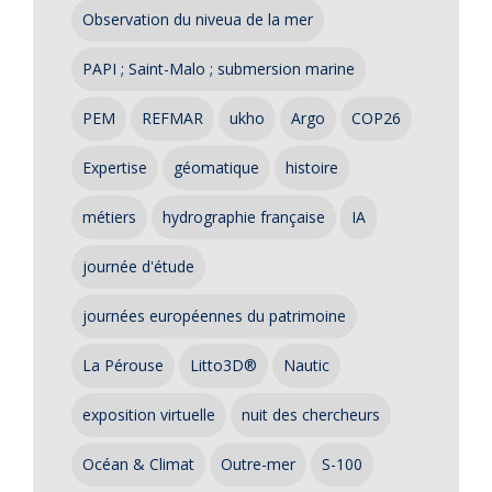
Observation du niveua de la mer
PAPI ; Saint-Malo ; submersion marine
PEM
REFMAR
ukho
Argo
COP26
Expertise
géomatique
histoire
métiers
hydrographie française
IA
journée d'étude
journées européennes du patrimoine
La Pérouse
Litto3D®
Nautic
exposition virtuelle
nuit des chercheurs
Océan & Climat
Outre-mer
S-100