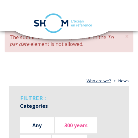
Cookies management panel
Toggle
navigation
Skip
×
ERROR
The submitted value
changed DESC
in the
Tri
to
MESSAGE
par date
element is not allowed.
main
content
Who are we?
News
FILTRER :
Categories
- Any -
300 years