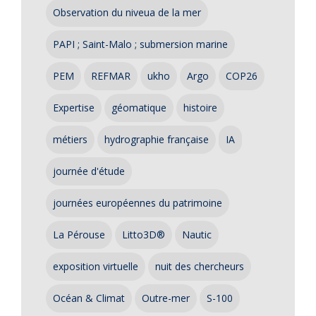
Observation du niveua de la mer
PAPI ; Saint-Malo ; submersion marine
PEM
REFMAR
ukho
Argo
COP26
Expertise
géomatique
histoire
métiers
hydrographie française
IA
journée d'étude
journées européennes du patrimoine
La Pérouse
Litto3D®
Nautic
exposition virtuelle
nuit des chercheurs
Océan & Climat
Outre-mer
S-100