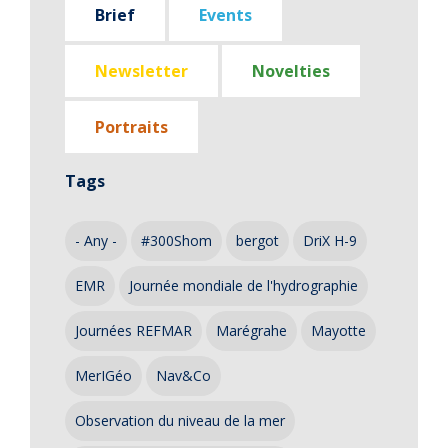
Brief
Events
Newsletter
Novelties
Portraits
Tags
- Any -
#300Shom
bergot
DriX H-9
EMR
Journée mondiale de l'hydrographie
Journées REFMAR
Marégrahe
Mayotte
MerIGéo
Nav&Co
Observation du niveau de la mer