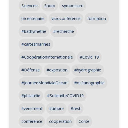
Sciences
Shom
symposium
tricentenaire
visioconférence
formation
#bathymétrie
#recherche
#cartesmarines
#CoopérationInternationale
#Covid_19
#Défense
#expostion
#hydrographie
#JourneeMondialeOcean
#océanographie
#philatélie
#SolidariteCOVID19
événement
#timbre
Brest
conférence
coopération
Corse