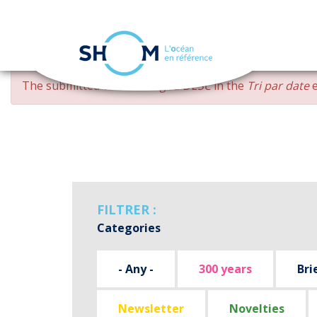
Cookies management panel
Skip
ERROR
The submitted value
changed DESC
in the
Tri par date
e
to
MESSAGE
main
content
FILTRER :
Categories
- Any -
300 years
Bri
Newsletter
Novelties