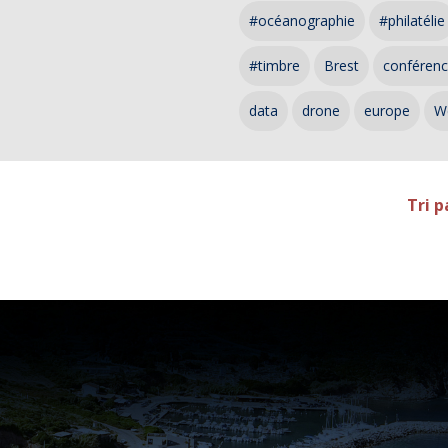
#océanographie
#philatélie
#timbre
Brest
conféren
data
drone
europe
W
Tri p