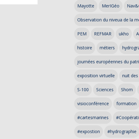
Mayotte
MerIGéo
Nav&
Observation du niveua de la m
PEM
REFMAR
ukho
A
histoire
métiers
hydrogra
journées européennes du patr
exposition virtuelle
nuit des
S-100
Sciences
Shom
visioconférence
formation
#cartesmarines
#Coopérati
#expostion
#hydrographie