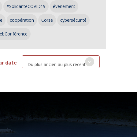
#SolidariteCOVID19
événement
ce
coopération
Corse
cybersécurité
ebConférence
ar date
Du plus ancien au plus récent