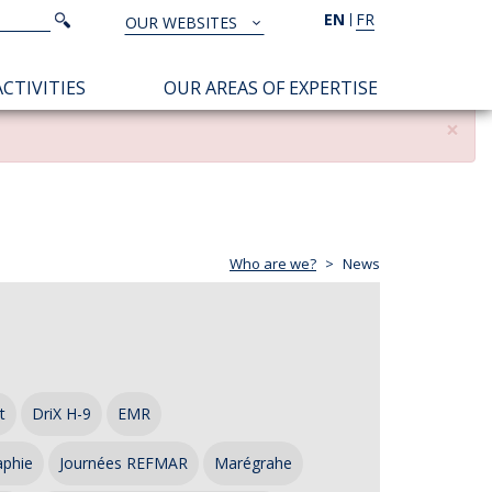
Search
EN
FR
Search
OUR WEBSITES
TOUS
NOS
CTIVITIES
OUR AREAS OF EXPERTISE
SITES
×
Who are we?
News
t
DriX H-9
EMR
aphie
Journées REFMAR
Marégrahe