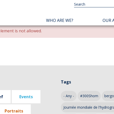
NAVIGATION
WHO ARE WE?
OUR A
PRINCIPALE
lement is not allowed.
Tags
- Any -
#300Shom
bergo
ef
Events
Journée mondiale de l'hydrogr
Portraits