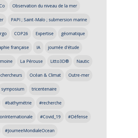
Co
Observation du niveau de la mer
er
PAPI ; Saint-Malo ; submersion marine
rgo
COP26
Expertise
géomatique
phie française
IA
journée d'étude
imoine
La Pérouse
Litto3D®
Nautic
 chercheurs
Océan & Climat
Outre-mer
symposium
tricentenaire
#bathymétrie
#recherche
onInternationale
#Covid_19
#Défense
#JourneeMondialeOcean