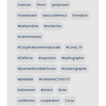
Sciences
Shom
symposium
tricentenaire
visioconférence
formation
#bathymétrie
#recherche
#cartesmarines
#CoopérationInternationale
#Covid_19
#Défense
#expostion
#hydrographie
#JourneeMondialeOcean
#océanographie
#philatélie
#SolidariteCOVID19
événement
#timbre
Brest
conférence
coopération
Corse