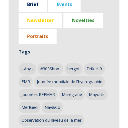
Brief
Events
Newsletter
Novelties
Portraits
Tags
- Any -
#300Shom
bergot
DriX H-9
EMR
Journée mondiale de l'hydrographie
Journées REFMAR
Marégrahe
Mayotte
MerIGéo
Nav&Co
Observation du niveau de la mer