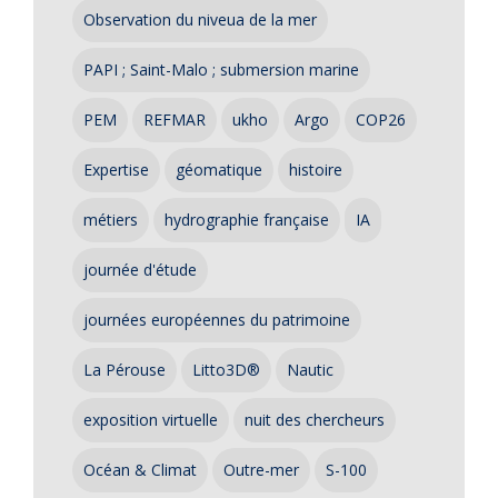
Observation du niveua de la mer
PAPI ; Saint-Malo ; submersion marine
PEM
REFMAR
ukho
Argo
COP26
Expertise
géomatique
histoire
métiers
hydrographie française
IA
journée d'étude
journées européennes du patrimoine
La Pérouse
Litto3D®
Nautic
exposition virtuelle
nuit des chercheurs
Océan & Climat
Outre-mer
S-100