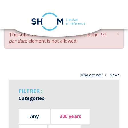
Cookies management panel
Toggle
navigation
Skip
×
ERROR
The submitted value
changed DESC
in the
Tri
to
MESSAGE
par date
element is not allowed.
main
content
Who are we?
News
FILTRER :
Categories
- Any -
300 years