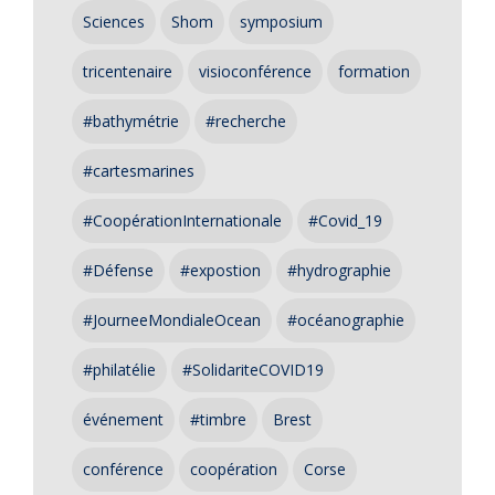
Sciences
Shom
symposium
tricentenaire
visioconférence
formation
#bathymétrie
#recherche
#cartesmarines
#CoopérationInternationale
#Covid_19
#Défense
#expostion
#hydrographie
#JourneeMondialeOcean
#océanographie
#philatélie
#SolidariteCOVID19
événement
#timbre
Brest
conférence
coopération
Corse