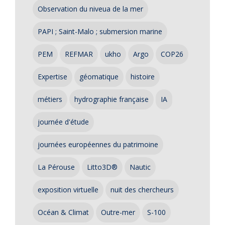
Observation du niveua de la mer
PAPI ; Saint-Malo ; submersion marine
PEM
REFMAR
ukho
Argo
COP26
Expertise
géomatique
histoire
métiers
hydrographie française
IA
journée d'étude
journées européennes du patrimoine
La Pérouse
Litto3D®
Nautic
exposition virtuelle
nuit des chercheurs
Océan & Climat
Outre-mer
S-100