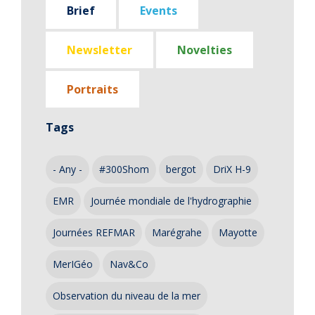
Brief
Events
Newsletter
Novelties
Portraits
Tags
- Any -
#300Shom
bergot
DriX H-9
EMR
Journée mondiale de l'hydrographie
Journées REFMAR
Marégrahe
Mayotte
MerIGéo
Nav&Co
Observation du niveau de la mer