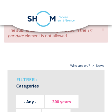
Cookies management panel
Toggle
navigation
Skip
×
ERROR
The submitted value
changed DESC
in the
Tri
to
MESSAGE
par date
element is not allowed.
main
content
Who are we?
News
FILTRER :
Categories
- Any -
300 years