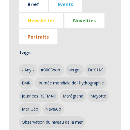
Brief
Events
Newsletter
Novelties
Portraits
Tags
- Any -
#300Shom
bergot
DriX H-9
EMR
Journée mondiale de l'hydrographie
Journées REFMAR
Marégrahe
Mayotte
MerIGéo
Nav&Co
Observation du niveau de la mer