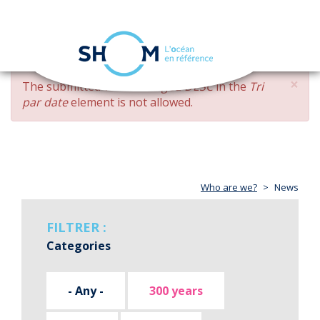
Cookies management panel
Toggle
navigation
Skip
×
ERROR
The submitted value
changed DESC
in the
Tri
to
MESSAGE
par date
element is not allowed.
main
content
Who are we?
News
FILTRER :
Categories
- Any -
300 years