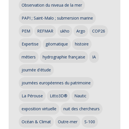
Observation du niveua de la mer
PAPI ; Saint-Malo ; submersion marine
PEM
REFMAR
ukho
Argo
COP26
Expertise
géomatique
histoire
métiers
hydrographie française
IA
journée d'étude
journées européennes du patrimoine
La Pérouse
Litto3D®
Nautic
exposition virtuelle
nuit des chercheurs
Océan & Climat
Outre-mer
S-100