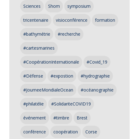
Sciences
Shom
symposium
tricentenaire
visioconférence
formation
#bathymétrie
#recherche
#cartesmarines
#CoopérationInternationale
#Covid_19
#Défense
#expostion
#hydrographie
#JourneeMondialeOcean
#océanographie
#philatélie
#SolidariteCOVID19
événement
#timbre
Brest
conférence
coopération
Corse