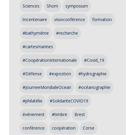
Sciences
Shom
symposium
tricentenaire
visioconférence
formation
#bathymétrie
#recherche
#cartesmarines
#CoopérationInternationale
#Covid_19
#Défense
#expostion
#hydrographie
#JourneeMondialeOcean
#océanographie
#philatélie
#SolidariteCOVID19
événement
#timbre
Brest
conférence
coopération
Corse