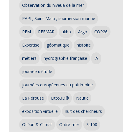
Observation du niveua de la mer
PAPI ; Saint-Malo ; submersion marine
PEM
REFMAR
ukho
Argo
COP26
Expertise
géomatique
histoire
métiers
hydrographie française
IA
journée d'étude
journées européennes du patrimoine
La Pérouse
Litto3D®
Nautic
exposition virtuelle
nuit des chercheurs
Océan & Climat
Outre-mer
S-100