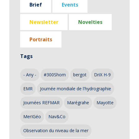
Brief
Events
Newsletter
Novelties
Portraits
Tags
- Any -
#300Shom
bergot
DriX H-9
EMR
Journée mondiale de l'hydrographie
Journées REFMAR
Marégrahe
Mayotte
MerIGéo
Nav&Co
Observation du niveau de la mer