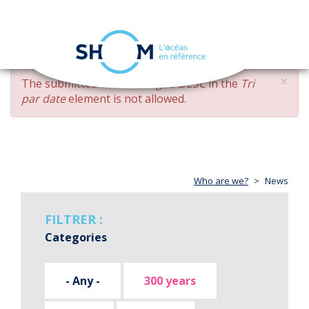
Cookies management panel
Toggle
navigation
Skip
×
ERROR
The submitted value
changed DESC
in the
Tri
to
MESSAGE
par date
element is not allowed.
main
content
Who are we?
News
FILTRER :
Categories
- Any -
300 years