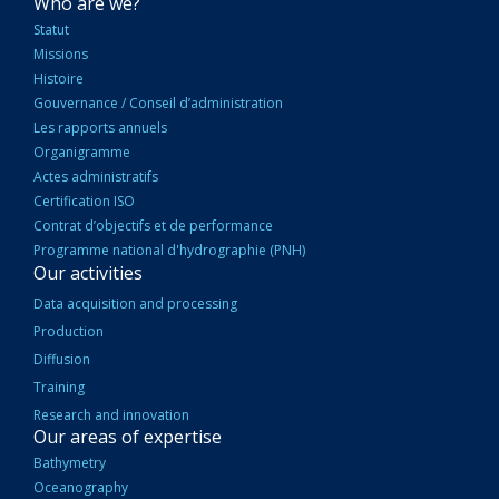
NAVIGATION
Who are we?
PRINCIPALE
Statut
Missions
Histoire
Gouvernance / Conseil d’administration
Les rapports annuels
Organigramme
Actes administratifs
Certification ISO
Contrat d’objectifs et de performance
Programme national d'hydrographie (PNH)
Our activities
Data acquisition and processing
Production
Diffusion
Training
Research and innovation
Our areas of expertise
Bathymetry
Oceanography