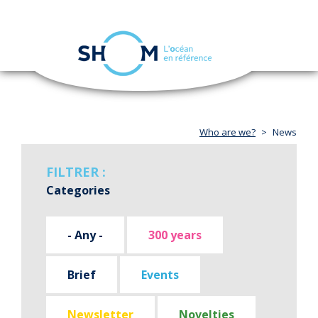
Cookies management panel
Toggle
navigation
Skip
to
main
content
Who are we?
News
FILTRER :
Categories
- Any -
300 years
Brief
Events
Newsletter
Novelties