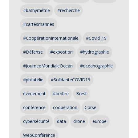
#bathymétrie
#recherche
#cartesmarines
#CoopérationInternationale
#Covid_19
#Défense
#expostion
#hydrographie
#JourneeMondialeOcean
#océanographie
#philatélie
#SolidariteCOVID19
événement
#timbre
Brest
conférence
coopération
Corse
cybersécurité
data
drone
europe
WebConférence