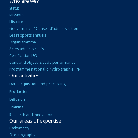
NAVIGATION
Who are we?
PRINCIPALE
Statut
Missions
Histoire
Gouvernance / Conseil d’administration
Les rapports annuels
Organigramme
Actes administratifs
Certification ISO
Contrat d’objectifs et de performance
Programme national d'hydrographie (PNH)
Our activities
Data acquisition and processing
Production
Diffusion
Training
Research and innovation
Our areas of expertise
Bathymetry
Oceanography