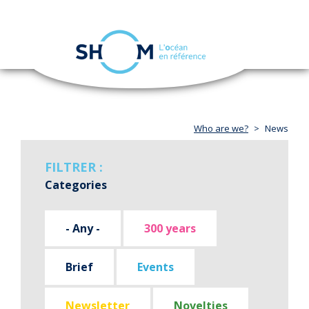
Cookies management panel
Toggle
navigation
Skip
to
main
content
Who are we?
News
FILTRER :
Categories
- Any -
300 years
Brief
Events
Newsletter
Novelties