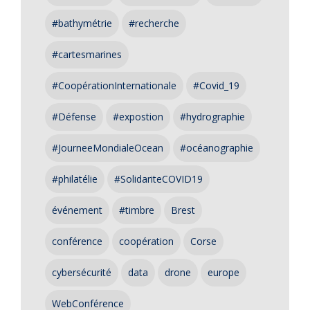
#bathymétrie
#recherche
#cartesmarines
#CoopérationInternationale
#Covid_19
#Défense
#expostion
#hydrographie
#JourneeMondialeOcean
#océanographie
#philatélie
#SolidariteCOVID19
événement
#timbre
Brest
conférence
coopération
Corse
cybersécurité
data
drone
europe
WebConférence